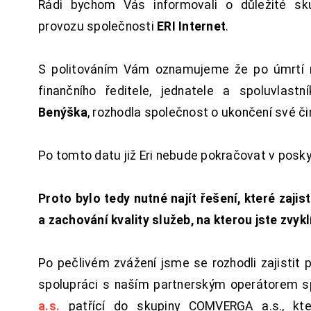
Rádi bychom Vás informovali o důležité sku
provozu společnosti
ERI Internet
.
S politováním Vám oznamujeme že po úmrtí 
finančního ředitele, jednatele a spoluvlast
Benýška
, rozhodla společnost o ukončení své či
Po tomto datu již Eri nebude pokračovat v posk
Proto bylo tedy nutné najít řešení, které zajist
a zachování kvality služeb, na kterou jste zvykl
Po pečlivém zvážení jsme se rozhodli zajistit 
spolupráci s naším partnerským operátorem s
a.s.
patřící do skupiny COMVERGA a.s., kte