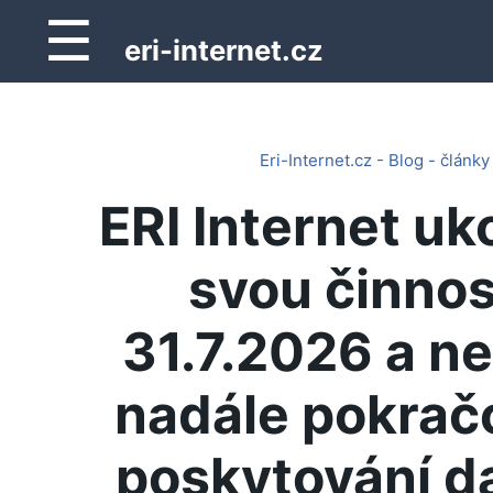
☰
eri-internet.cz
Eri-Internet.cz - Blog - články
ERI Internet uk
svou činnos
31.7.2026 a n
nadále pokrač
poskytování d