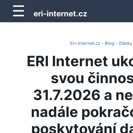
☰
eri-internet.cz
Eri-Internet.cz - Blog - články
ERI Internet uk
svou činnos
31.7.2026 a n
nadále pokrač
poskytování d