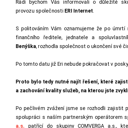
Rádi bychom Vás informovali o důležité sku
provozu společnosti
ERI Internet
.
S politováním Vám oznamujeme že po úmrtí 
finančního ředitele, jednatele a spoluvlast
Benýška
, rozhodla společnost o ukončení své či
Po tomto datu již Eri nebude pokračovat v posk
Proto bylo tedy nutné najít řešení, které zajist
a zachování kvality služeb, na kterou jste zvykl
Po pečlivém zvážení jsme se rozhodli zajistit 
spolupráci s naším partnerským operátorem s
a.s.
patřící do skupiny COMVERGA a.s., kte