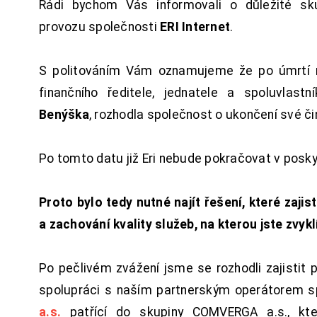
Rádi bychom Vás informovali o důležité sku
provozu společnosti
ERI Internet
.
S politováním Vám oznamujeme že po úmrtí 
finančního ředitele, jednatele a spoluvlast
Benýška
, rozhodla společnost o ukončení své či
Po tomto datu již Eri nebude pokračovat v posk
Proto bylo tedy nutné najít řešení, které zajist
a zachování kvality služeb, na kterou jste zvykl
Po pečlivém zvážení jsme se rozhodli zajistit 
spolupráci s naším partnerským operátorem s
a.s.
patřící do skupiny COMVERGA a.s., kte