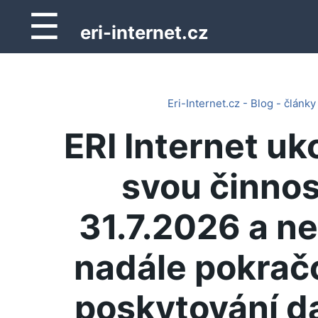
☰
eri-internet.cz
Eri-Internet.cz - Blog - články
ERI Internet uk
svou činnos
31.7.2026 a n
nadále pokrač
poskytování d