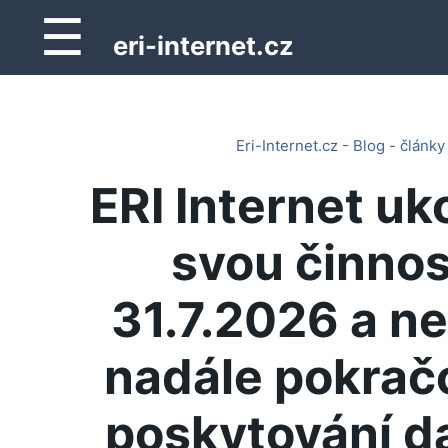
☰
eri-internet.cz
Eri-Internet.cz - Blog - články
ERI Internet uk
svou činnos
31.7.2026 a n
nadále pokrač
poskytování d