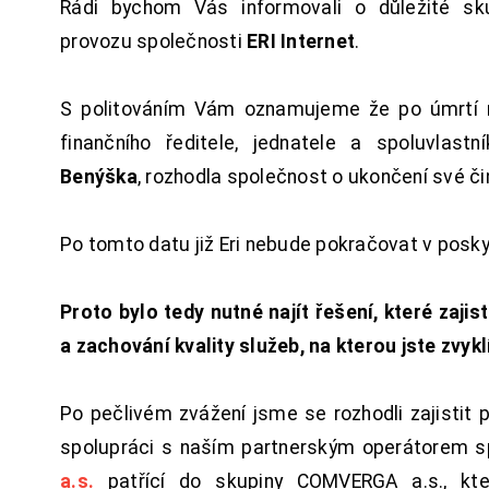
Rádi bychom Vás informovali o důležité sku
provozu společnosti
ERI Internet
.
S politováním Vám oznamujeme že po úmrtí 
finančního ředitele, jednatele a spoluvlast
Benýška
, rozhodla společnost o ukončení své či
Po tomto datu již Eri nebude pokračovat v posk
Proto bylo tedy nutné najít řešení, které zajist
a zachování kvality služeb, na kterou jste zvykl
Po pečlivém zvážení jsme se rozhodli zajistit 
spolupráci s naším partnerským operátorem s
a.s.
patřící do skupiny COMVERGA a.s., kte