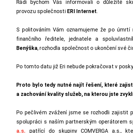
Rádi bychom Vás informovali o důležité sku
provozu společnosti
ERI Internet
.
S politováním Vám oznamujeme že po úmrtí 
finančního ředitele, jednatele a spoluvlast
Benýška
, rozhodla společnost o ukončení své či
Po tomto datu již Eri nebude pokračovat v posk
Proto bylo tedy nutné najít řešení, které zajist
a zachování kvality služeb, na kterou jste zvykl
Po pečlivém zvážení jsme se rozhodli zajistit 
spolupráci s naším partnerským operátorem s
a.s.
patřící do skupiny COMVERGA a.s., kte