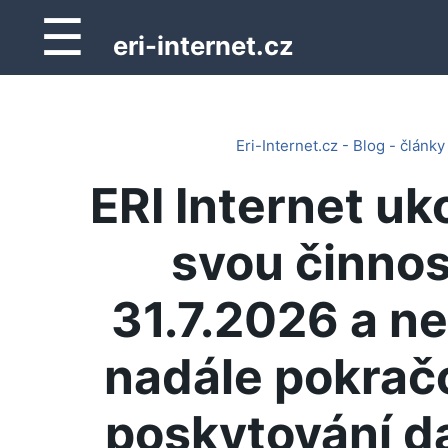
☰
eri-internet.cz
Eri-Internet.cz - Blog - články
ERI Internet uk
svou činnos
31.7.2026 a n
nadále pokrač
poskytování d