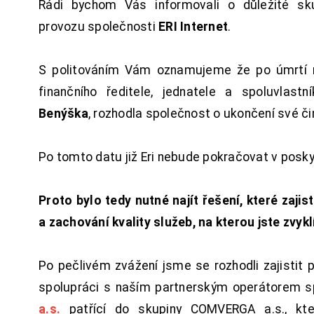
Rádi bychom Vás informovali o důležité sku
provozu společnosti
ERI Internet
.
S politováním Vám oznamujeme že po úmrtí 
finančního ředitele, jednatele a spoluvlast
Benýška
, rozhodla společnost o ukončení své či
Po tomto datu již Eri nebude pokračovat v posk
Proto bylo tedy nutné najít řešení, které zajist
a zachování kvality služeb, na kterou jste zvykl
Po pečlivém zvážení jsme se rozhodli zajistit 
spolupráci s naším partnerským operátorem s
a.s.
patřící do skupiny COMVERGA a.s., kte