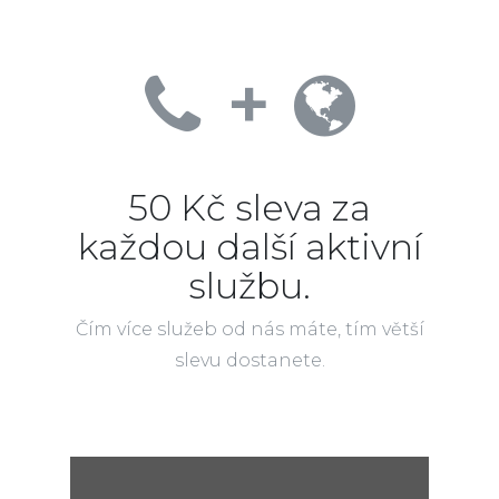
+
50 Kč sleva za
každou další aktivní
službu.
Čím více služeb od nás máte, tím větší
slevu dostanete.