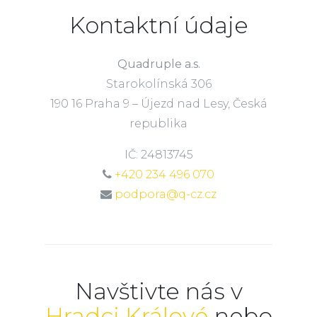
Kontaktní údaje
Quadruple a.s.
Starokolínská 306
190 16 Praha 9 – Újezd nad Lesy, Česká
republika
IČ: 24813745
+420 234 496 070
podpora@q-cz.cz
Navštivte nás v
Hradci Králové
nebo