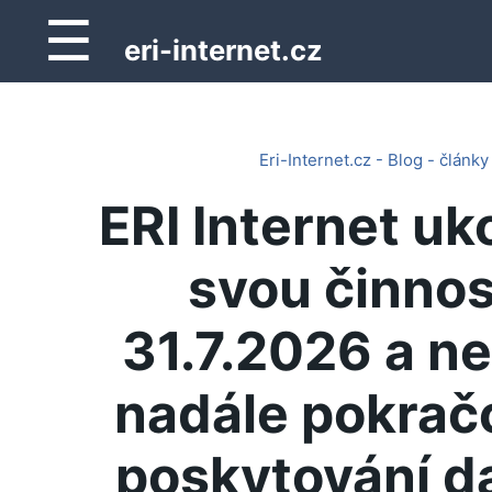
☰
eri-internet.cz
Eri-Internet.cz - Blog - články
ERI Internet uk
svou činnos
31.7.2026 a n
nadále pokrač
poskytování d