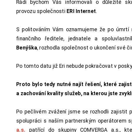
Rádi bychom Vás informovali o důležité sku
provozu společnosti
ERI Internet
.
S politováním Vám oznamujeme že po úmrtí 
finančního ředitele, jednatele a spoluvlast
Benýška
, rozhodla společnost o ukončení své či
Po tomto datu již Eri nebude pokračovat v posk
Proto bylo tedy nutné najít řešení, které zajist
a zachování kvality služeb, na kterou jste zvykl
Po pečlivém zvážení jsme se rozhodli zajistit 
spolupráci s naším partnerským operátorem s
a.s.
patřící do skupiny COMVERGA a.s., kte