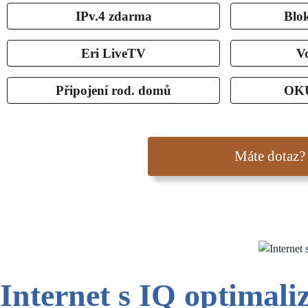
IPv.4 zdarma
Blo
Eri LiveTV
Vo
Připojení rod. domů
OKU
Máte dotaz?
Internet s IQ optimali