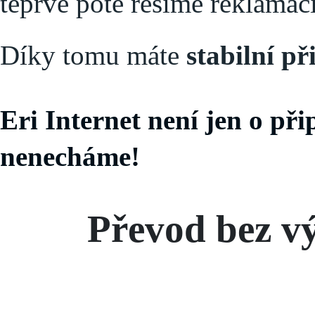
teprve poté řešíme reklamaci
Díky tomu máte
stabilní p
Eri Internet není jen o přip
nenecháme!
Převod bez v