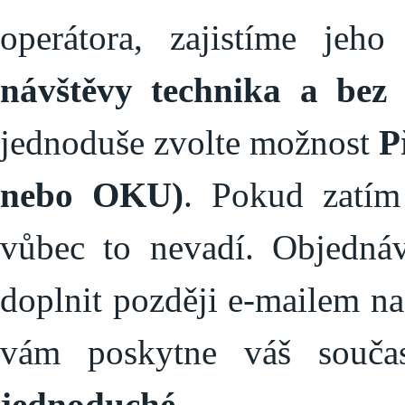
operátora, zajistíme je
návštěvy technika a bez
jednoduše zvolte možnost
P
nebo OKU)
. Pokud zatí
vůbec to nevadí. Objedná
doplnit později e‑mailem n
vám poskytne váš souča
jednoduché
.