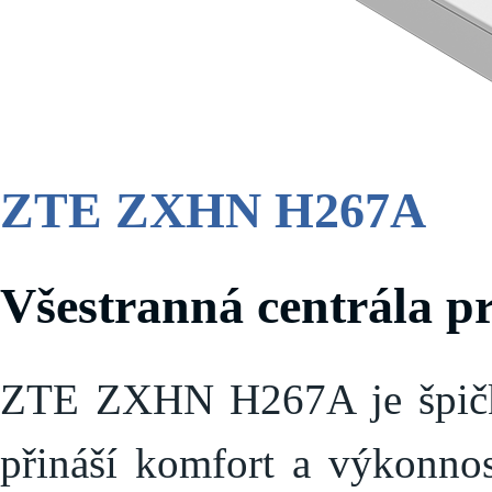
ZTE ZXHN H267A
Všestranná centrála p
ZTE ZXHN H267A je špičkov
přináší komfort a výkonno