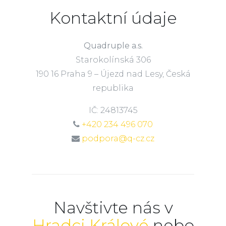
Kontaktní údaje
Quadruple a.s.
Starokolínská 306
190 16 Praha 9 – Újezd nad Lesy, Česká
republika
IČ: 24813745
+420 234 496 070
podpora@q-cz.cz
Navštivte nás v
Hradci Králové
nebo