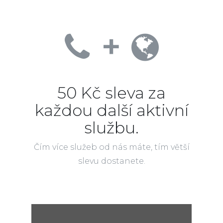
+
50 Kč sleva za
každou další aktivní
službu.
Čím více služeb od nás máte, tím větší
slevu dostanete.