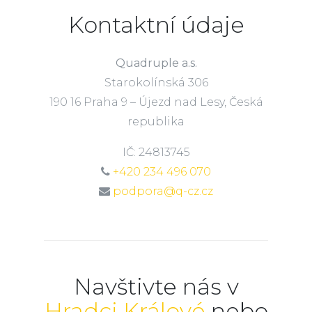
Kontaktní údaje
Quadruple a.s.
Starokolínská 306
190 16 Praha 9 – Újezd nad Lesy, Česká
republika
IČ: 24813745
+420 234 496 070
podpora@q-cz.cz
Navštivte nás v
Hradci Králové
nebo