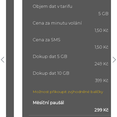
Objem dat v tarifu
5 GB
Cena za minutu volání
1,50 Kč
Cena za SMS
1,50 Kč
Dokup dat 5 GB
249 Kč
Dokup dat 10 GB
399 Kč
Možnost přikoupit zvýhodněné balíčky
Měsíční paušál
299 Kč