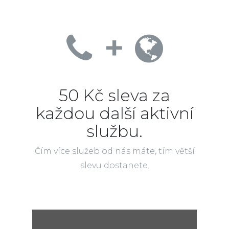
+
50 Kč sleva za
každou další aktivní
službu.
Čím více služeb od nás máte, tím větší
slevu dostanete.