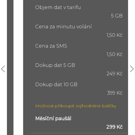
Objem dat v tarifu
5 GB
Cena za minutu volání
1,50 Kč
Cena za SMS
1,50 Kč
Dokup dat 5 GB
249 Kč
Dokup dat 10 GB
399 Kč
Možnost přikoupit zvýhodněné balíčky
Měsíční paušál
299 Kč