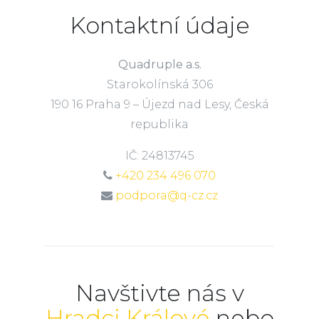
Kontaktní údaje
Quadruple a.s.
Starokolínská 306
190 16 Praha 9 – Újezd nad Lesy, Česká
republika
IČ: 24813745
+420 234 496 070
podpora@q-cz.cz
Navštivte nás v
Hradci Králové
nebo