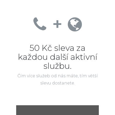
+
50 Kč sleva za
každou další aktivní
službu.
Čím více služeb od nás máte, tím větší
slevu dostanete.