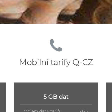
Mobilní tarify Q-CZ
10 GB dat
Objem dat v tarifu
10 GB