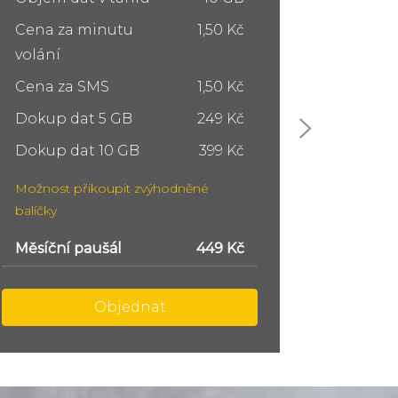
Cena za minutu
1,50 Kč
Cena z
volání
volání
Cena za SMS
1,50 Kč
Cena z
Dokup dat 5 GB
249 Kč
Dokup 
Dokup dat 10 GB
399 Kč
Dokup 
Možnost přikoupit zvýhodněné
Možnost
balíčky
balíčky
Měsíční paušál
749 Kč
Měsíční
Objednat