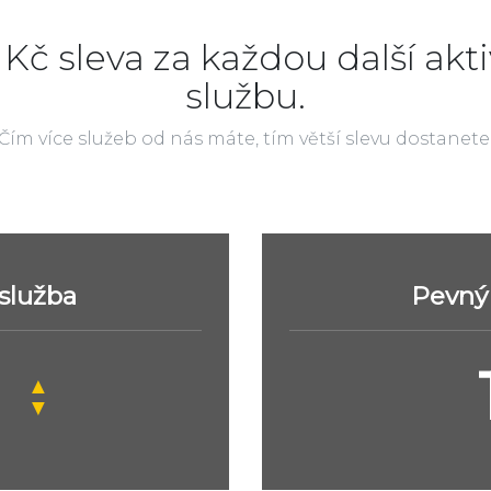
 Kč sleva za každou další akti
službu.
Čím více služeb od nás máte, tím větší slevu dostanete
 služba
Pevný 
▲
▼