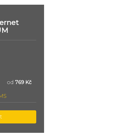
ernet
UM
od
769 Kč
SMS
t