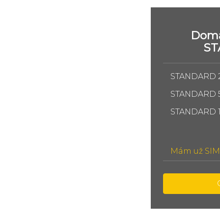
Domá
S
STANDARD 
STANDARD 
STANDARD 
Mám už SIM