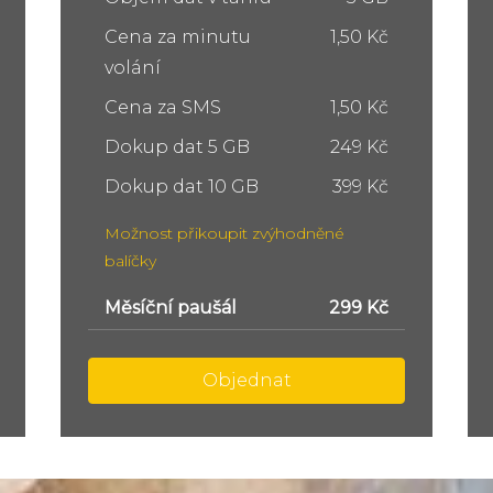
Cena za minutu
1,50 Kč
volání
Cena za SMS
1,50 Kč
Dokup dat 5 GB
249 Kč
Dokup dat 10 GB
399 Kč
Možnost přikoupit zvýhodněné
balíčky
Měsíční paušál
449 Kč
Objednat