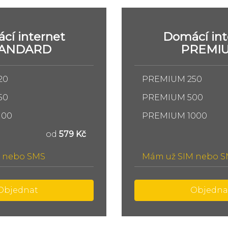
cí internet
Domácí int
TANDARD
PREMI
20
PREMIUM 250
50
PREMIUM 500
100
PREMIUM 1000
od
579 Kč
 nebo SMS
Mám už SIM nebo 
Objednat
Objedna