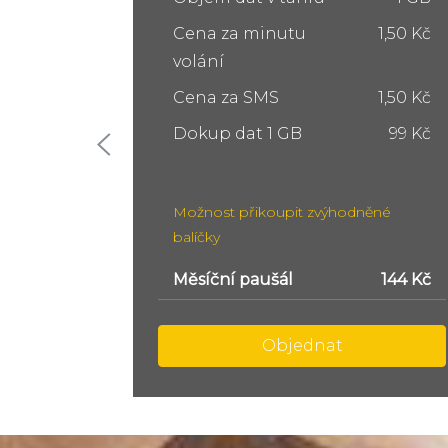
1,50 Kč
Cena za minutu
1,50 Kč
volání
1,50 Kč
Cena za SMS
1,50 Kč
99 Kč
Dokup dat 5 GB
249 Kč
Dokup dat 10 GB
399 Kč
ěné
Možnost přikoupit zvýhodněné
balíčky
144 Kč
Měsíční paušál
299 Kč
Objednat