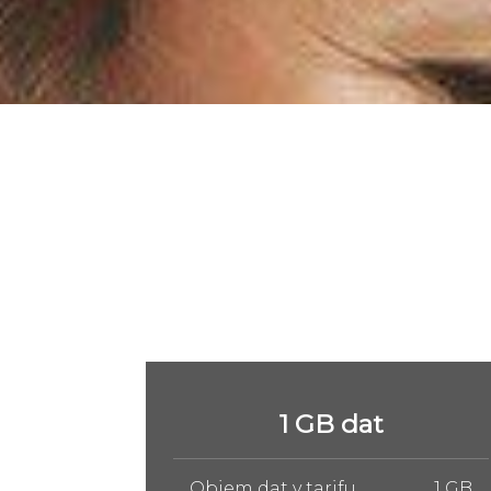
5 GB dat
1 GB
Objem dat v tarifu
5 GB