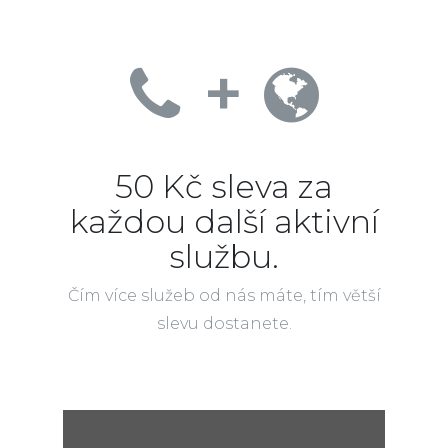
+
50 Kč sleva za
každou další aktivní
službu.
Čím více služeb od nás máte, tím větší
slevu dostanete.