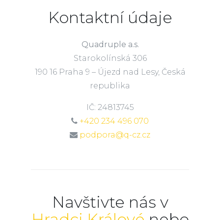
Kontaktní údaje
Quadruple a.s.
Starokolínská 306
190 16 Praha 9 – Újezd nad Lesy, Česká
republika
IČ: 24813745
+420 234 496 070
podpora@q-cz.cz
Navštivte nás v
Hradci Králové
nebo