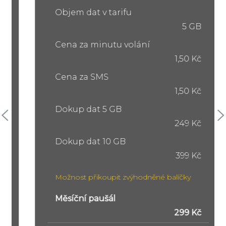
Objem dat v tarifu
5 GB
Cena za minutu volání
1,50 Kč
Cena za SMS
1,50 Kč
Dokup dat 5 GB
249 Kč
Dokup dat 10 GB
399 Kč
Možnost přikoupit zvýhodněné balíčky
Měsíční paušál
299 Kč