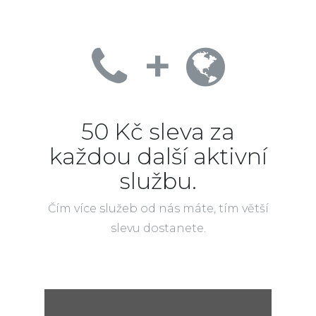
+
50 Kč sleva za
každou další aktivní
službu.
Čím více služeb od nás máte, tím větší
slevu dostanete.