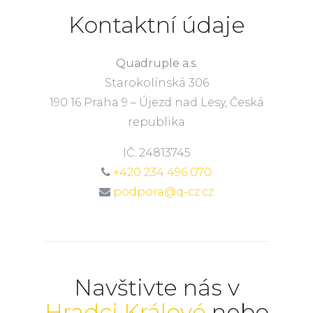
Kontaktní údaje
Quadruple a.s.
Starokolínská 306
190 16 Praha 9 – Újezd nad Lesy, Česká
republika
IČ: 24813745
+420 234 496 070
podpora@q-cz.cz
Navštivte nás v
Hradci Králové
nebo