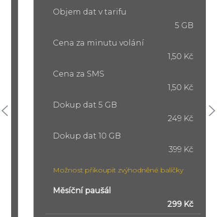
Objem dat v tarifu
5 GB
Cena za minutu volání
1,50 Kč
Cena za SMS
1,50 Kč
Dokup dat 5 GB
249 Kč
Dokup dat 10 GB
399 Kč
Možnost přikoupit zvýhodněné balíčky
Měsíční paušál
299 Kč