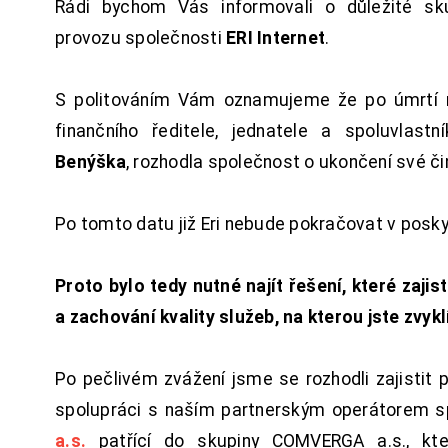
Rádi bychom Vás informovali o důležité sku
provozu společnosti
ERI Internet
.
S politováním Vám oznamujeme že po úmrtí 
finančního ředitele, jednatele a spoluvlast
Benýška
, rozhodla společnost o ukončení své či
Po tomto datu již Eri nebude pokračovat v posk
Proto bylo tedy nutné najít řešení, které zajist
a zachování kvality služeb, na kterou jste zvykl
Po pečlivém zvážení jsme se rozhodli zajistit 
spolupráci s naším partnerským operátorem s
a.s.
patřící do skupiny COMVERGA a.s., kte