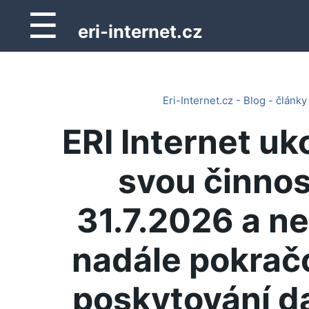
☰
eri-internet.cz
Eri-Internet.cz - Blog - články
ERI Internet uk
svou činnos
31.7.2026 a n
nadále pokrač
poskytování d