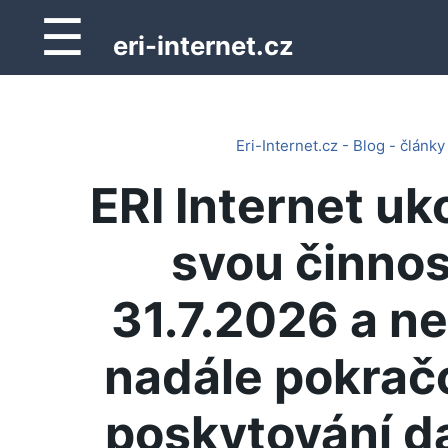
☰
eri-internet.cz
Eri-Internet.cz - Blog - články
ERI Internet uk
svou činnos
31.7.2026 a n
nadále pokrač
poskytování d