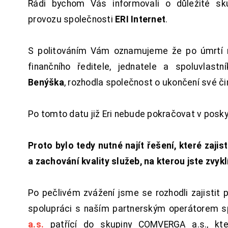
Rádi bychom Vás informovali o důležité sku
provozu společnosti
ERI Internet
.
S politováním Vám oznamujeme že po úmrtí 
finančního ředitele, jednatele a spoluvlast
Benýška
, rozhodla společnost o ukončení své či
Po tomto datu již Eri nebude pokračovat v posk
Proto bylo tedy nutné najít řešení, které zajist
a zachování kvality služeb, na kterou jste zvykl
Po pečlivém zvážení jsme se rozhodli zajistit 
spolupráci s naším partnerským operátorem s
a.s.
patřící do skupiny COMVERGA a.s., kte