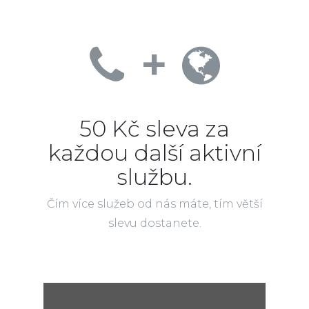
+
50 Kč sleva za
každou další aktivní
službu.
Čím více služeb od nás máte, tím větší
slevu dostanete.