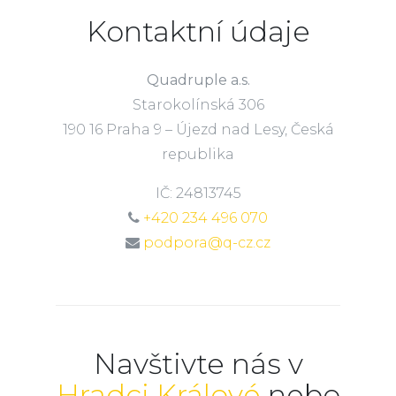
Kontaktní údaje
Quadruple a.s.
Starokolínská 306
190 16 Praha 9 – Újezd nad Lesy, Česká
republika
IČ: 24813745
+420 234 496 070
podpora@q-cz.cz
Navštivte nás v
Hradci Králové
nebo