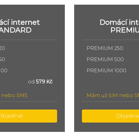
cí internet
Domácí int
TANDARD
PREMI
20
PREMIUM 250
50
PREMIUM 500
100
PREMIUM 1000
od
579 Kč
 nebo SMS
Mám už SIM nebo 
Objednat
Objedna