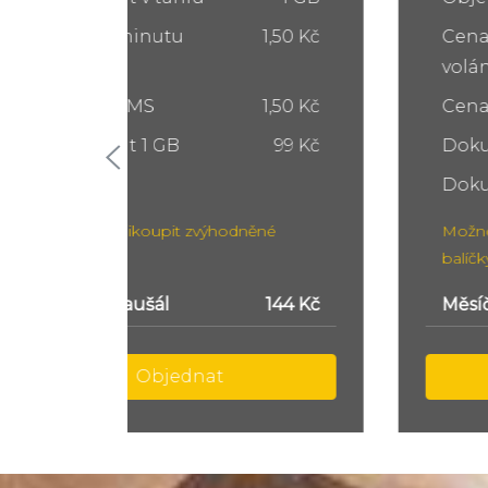
1,50 Kč
Cena za minutu
1,50 Kč
volání
1,50 Kč
Cena za SMS
1,50 Kč
99 Kč
Dokup dat 5 GB
249 Kč
Dokup dat 10 GB
399 Kč
ěné
Možnost přikoupit zvýhodněné
balíčky
144 Kč
Měsíční paušál
299 Kč
Objednat