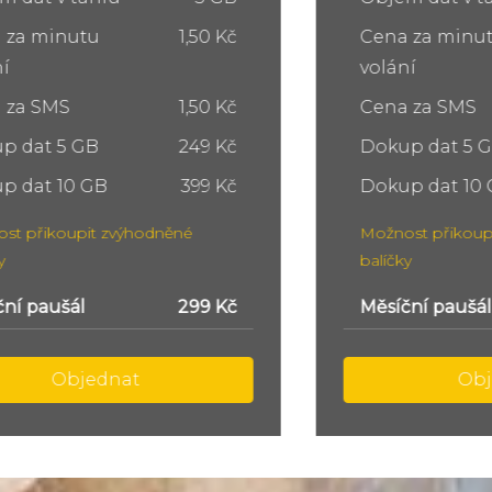
Cena za minutu
1,50 Kč
volání
Cena za SMS
1,50 Kč
Dokup dat 5 GB
249 Kč
Dokup dat 10 GB
399 Kč
Možnost přikoupit zvýhodněné
balíčky
Měsíční paušál
449 Kč
Objednat