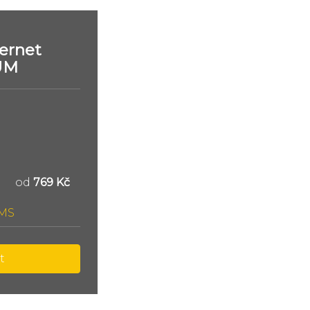
ernet
UM
od
769 Kč
SMS
t