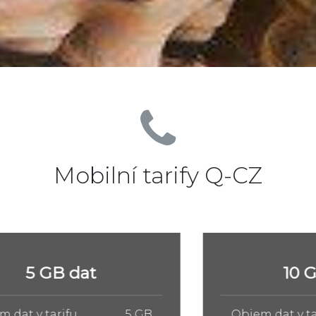
Mobilní tarify Q-CZ
10 GB dat
Objem dat v tarifu
10 GB