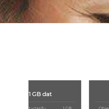
5 GB dat
1 GB
Objem dat v tarifu
5 GB