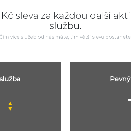
 Kč sleva za každou další akti
službu.
Čím více služeb od nás máte, tím větší slevu dostanete
 služba
Pevný 
▲
▼