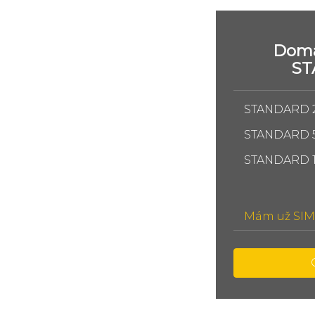
Domá
S
STANDARD 
STANDARD 
STANDARD 
Mám už SIM