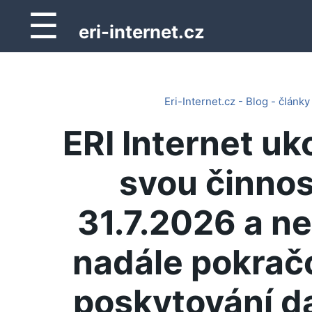
☰
eri-internet.cz
Eri-Internet.cz - Blog - články
ERI Internet uk
svou činnos
31.7.2026 a n
nadále pokrač
poskytování d