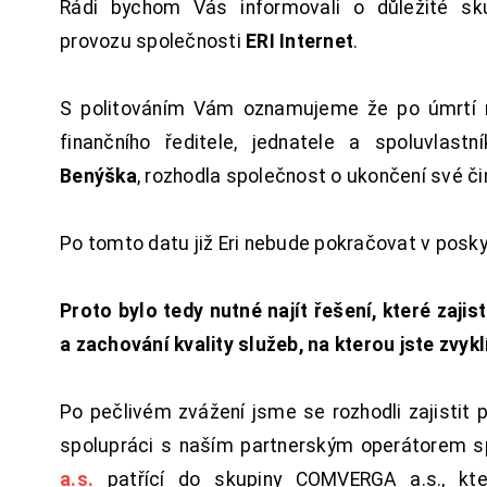
Rádi bychom Vás informovali o důležité sku
provozu společnosti
ERI Internet
.
S politováním Vám oznamujeme že po úmrtí 
finančního ředitele, jednatele a spoluvlast
Benýška
, rozhodla společnost o ukončení své či
Po tomto datu již Eri nebude pokračovat v posk
Proto bylo tedy nutné najít řešení, které zajist
a zachování kvality služeb, na kterou jste zvykl
Po pečlivém zvážení jsme se rozhodli zajistit 
spolupráci s naším partnerským operátorem s
a.s.
patřící do skupiny COMVERGA a.s., kte