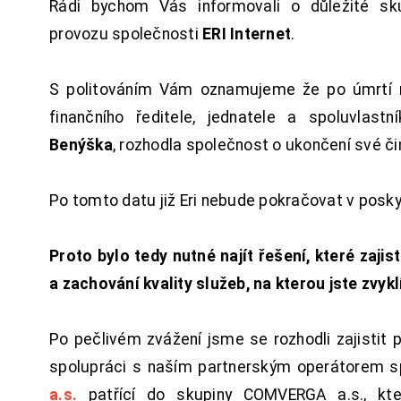
Rádi bychom Vás informovali o důležité sku
provozu společnosti
ERI Internet
.
S politováním Vám oznamujeme že po úmrtí 
finančního ředitele, jednatele a spoluvlast
Benýška
, rozhodla společnost o ukončení své či
Po tomto datu již Eri nebude pokračovat v posk
Proto bylo tedy nutné najít řešení, které zajist
a zachování kvality služeb, na kterou jste zvykl
Po pečlivém zvážení jsme se rozhodli zajistit 
spolupráci s naším partnerským operátorem s
a.s.
patřící do skupiny COMVERGA a.s., kte