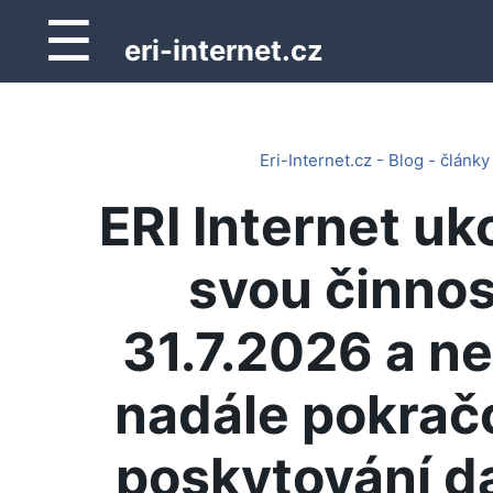
☰
eri-internet.cz
Eri-Internet.cz - Blog - články
ERI Internet uk
svou činnos
31.7.2026 a n
nadále pokrač
poskytování d