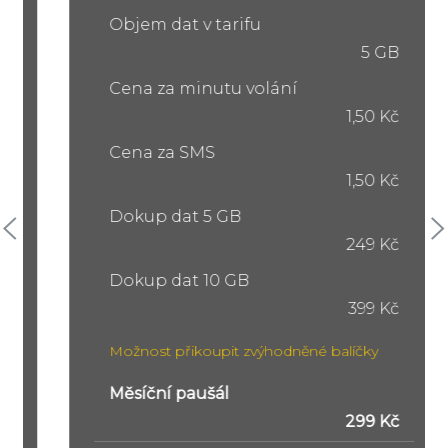
Objem dat v tarifu
5 GB
Cena za minutu volání
1,50 Kč
Cena za SMS
1,50 Kč
Dokup dat 5 GB
249 Kč
Dokup dat 10 GB
399 Kč
Možnost přikoupit zvýhodněné balíčky
Měsíční paušál
299 Kč