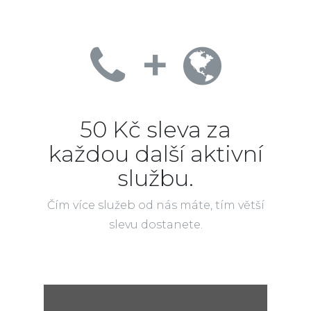
+
50 Kč sleva za
každou další aktivní
službu.
Čím více služeb od nás máte, tím větší
slevu dostanete.