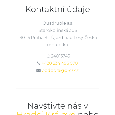
Kontaktní údaje
Quadruple a.s.
Starokolínská 306
190 16 Praha 9 – Újezd nad Lesy, Česká
republika
IČ: 24813745
+420 234 496 070
podpora@q-cz.cz
Navštivte nás v
Hradci Králové
nebo