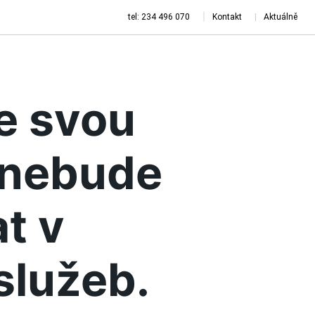
tel: 234 496 070
Kontakt
Aktuálně
je svou
a nebude
t v
služeb.