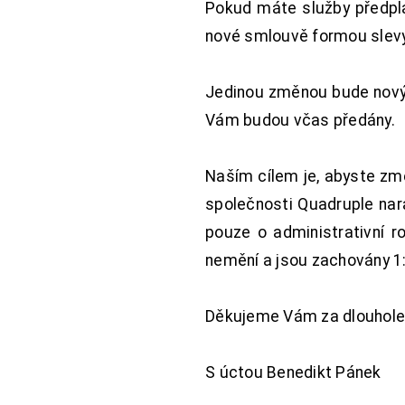
Pokud máte služby předpl
nové smlouvě formou slevy 
Jedinou změnou bude nový 
Vám budou včas předány.
Naším cílem je, abyste změ
společnosti Quadruple nara
pouze o administrativní r
nemění a jsou zachovány 1:
Děkujeme Vám za dlouhole
S úctou Benedikt Pánek