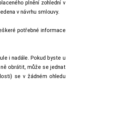
aceného plnění zohlední v
vedena v návrhu smlouvy.
Veškeré potřebné informace
ule i nadále. Pokud byste u
 ně obrátit, může se jednat
hlosti) se v žádném ohledu