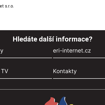
t s.r.o.
Hledáte další informace?
zy
eri-internet.cz
, TV
Kontakty