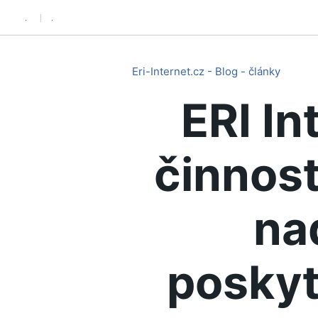
.
.
Eri-Internet.cz - Blog - články
ERI In
činnost
na
poskyt