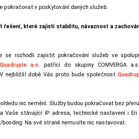
de pokračovat v poskytování daných služeb.
t řešení, které zajistí stabilitu, návaznost a zachován
 se rozhodli zajistit pokračování služeb ve spolu
Quadruple a.s.
patřící do skupiny COMVERGA a.s.,
. V nejbližší době Vás proto bude společnost
Quadrup
pohledu nic nemění. Služby budou pokračovat bez přeru
 Vaše stávající IP adresa, technické nastavení i Eri L
/bonding. Na své straně nemusíte nic nastavovat.