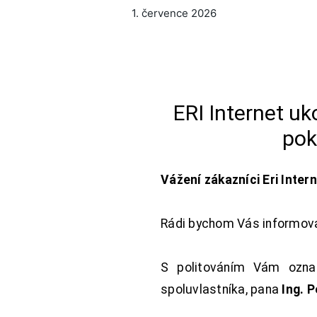
1. července 2026
ERI Internet u
pok
Vážení zákazníci Eri Inter
Rádi bychom Vás informoval
S politováním Vám oznam
spoluvlastníka, pana
Ing. 