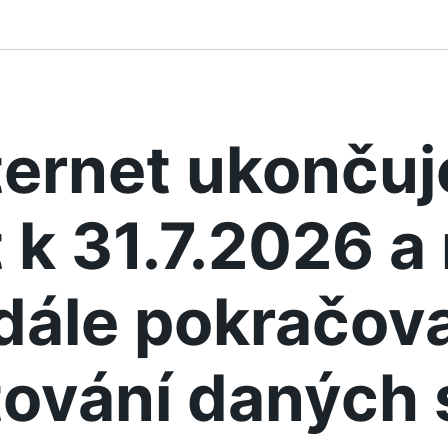
ternet ukonču
 k 31.7.2026 
dále pokračova
ování daných 