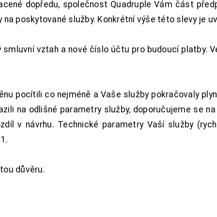
acené dopředu, společnost Quadruple Vám část předpl
na poskytované služby. Konkrétní výše této slevy je u
smluvní vztah a nové číslo účtu pro budoucí platby. 
nu pocítili co nejméně a Vaše služby pokračovaly plyn
zili na odlišné parametry služby, doporučujeme se na
ozdíl v návrhu. Technické parametry Vaší služby (ryc
1.
tou důvěru.