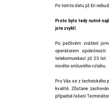
Po tomto datu již Eri nebu
Proto bylo tedy nutné nají
jste zvyklí
.
Po pečlivém zvážení jsme
operátorem společností
telekomunikací již 25 let
nového smluvního vztahu.
Pro Vás se z technického 
kvalitě. Zůstane zachována
případné řešení Terminátor