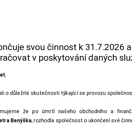
končuje svou činnost k 31.7.2026 
račovat v poskytování daných slu
net
,
i o důležité skutečnosti týkající se provozu společno
ujeme že po úmrtí našeho obchodního a finanční
Petra Benýška
, rozhodla společnost o ukončení své činn