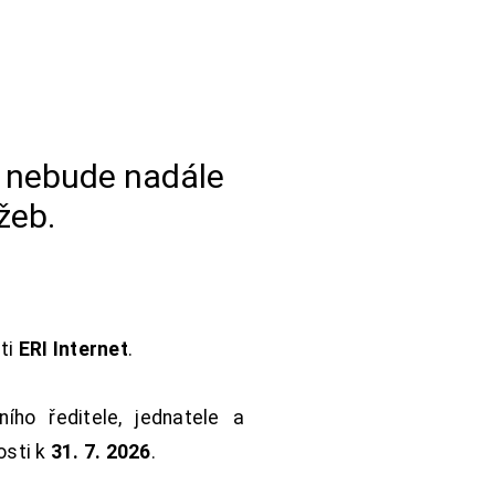
a nebude nadále
žeb.
sti
ERI Internet
.
ho ředitele, jednatele a
osti k
31. 7. 2026
.