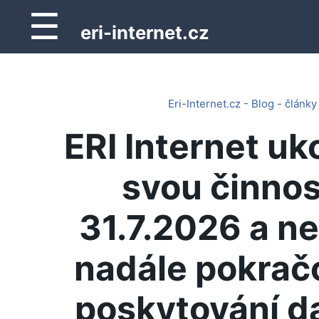
☰
eri-internet.cz
Eri-Internet.cz - Blog - články
ERI Internet uk
svou činnos
31.7.2026 a n
nadále pokrač
poskytování d