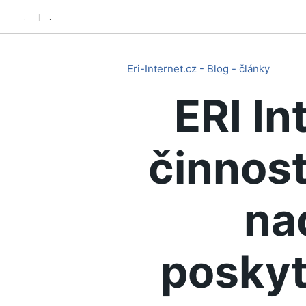
.
.
Eri-Internet.cz - Blog - články
ERI In
činnost
na
poskyt