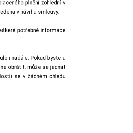
aceného plnění zohlední v
vedena v návrhu smlouvy.
Veškeré potřebné informace
ule i nadále. Pokud byste u
 ně obrátit, může se jednat
hlosti) se v žádném ohledu