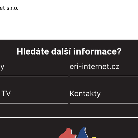
t s.r.o.
Hledáte další informace?
zy
eri-internet.cz
, TV
Kontakty