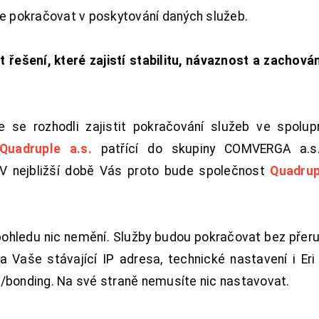
de pokračovat v poskytování daných služeb.
t řešení, které zajistí stabilitu, návaznost a zachován
 se rozhodli zajistit pokračování služeb ve spolu
Quadruple a.s.
patřící do skupiny COMVERGA a.s.,
. V nejbližší době Vás proto bude společnost
Quadrup
pohledu nic nemění. Služby budou pokračovat bez přeru
 Vaše stávající IP adresa, technické nastavení i Eri L
/bonding. Na své straně nemusíte nic nastavovat.