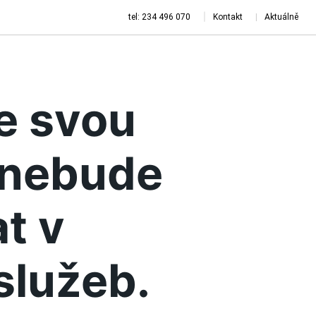
tel: 234 496 070
Kontakt
Aktuálně
je svou
a nebude
t v
služeb.