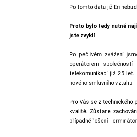
Po tomto datu již Eri nebu
Proto bylo tedy nutné nají
jste zvyklí
.
Po pečlivém zvážení jsme
operátorem společností
telekomunikací již 25 let
nového smluvního vztahu.
Pro Vás se z technického 
kvalitě. Zůstane zachována
případné řešení Terminátor