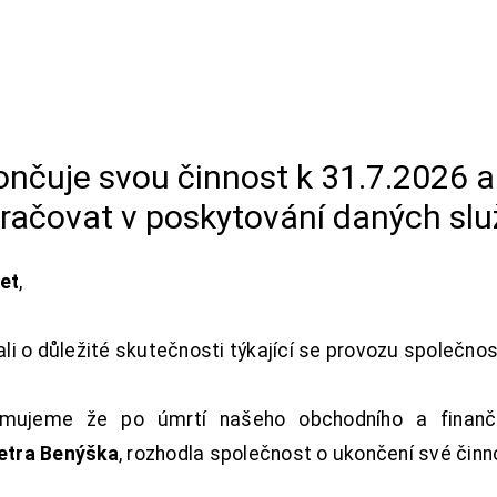
končuje svou činnost k 31.7.2026 
račovat v poskytování daných slu
net
,
i o důležité skutečnosti týkající se provozu společno
ujeme že po úmrtí našeho obchodního a finanční
Petra Benýška
, rozhodla společnost o ukončení své činn