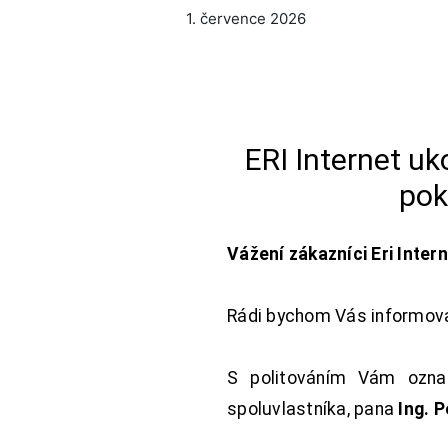
1. července 2026
ERI Internet u
pok
Vážení zákazníci Eri Inter
Rádi bychom Vás informoval
S politováním Vám oznam
spoluvlastníka, pana
Ing. 