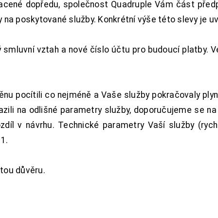
acené dopředu, společnost Quadruple Vám část předpl
na poskytované služby. Konkrétní výše této slevy je u
smluvní vztah a nové číslo účtu pro budoucí platby. 
nu pocítili co nejméně a Vaše služby pokračovaly plyn
zili na odlišné parametry služby, doporučujeme se na
ozdíl v návrhu. Technické parametry Vaší služby (ryc
1.
tou důvěru.