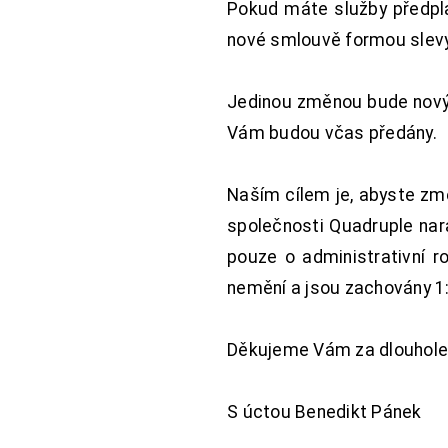
Pokud máte služby předpl
nové smlouvě formou slevy 
Jedinou změnou bude nový 
Vám budou včas předány.
Naším cílem je, abyste změ
společnosti Quadruple nara
pouze o administrativní r
nemění a jsou zachovány 1:
Děkujeme Vám za dlouhole
S úctou Benedikt Pánek