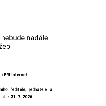
a nebude nadále
žeb.
sti
ERI Internet
.
ho ředitele, jednatele a
osti k
31. 7. 2026
.