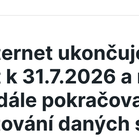
ternet ukonču
 k 31.7.2026 
dále pokračova
ování daných 