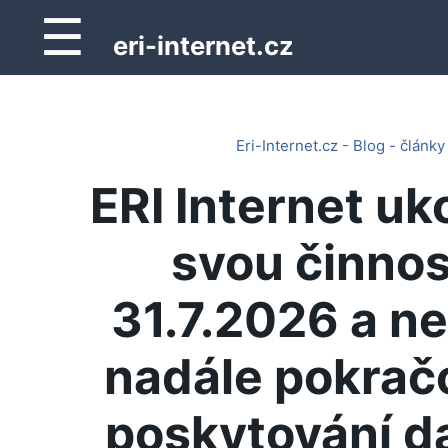
☰
eri-internet.cz
Eri-Internet.cz - Blog - články
ERI Internet uk
svou činnos
31.7.2026 a n
nadále pokrač
poskytování d