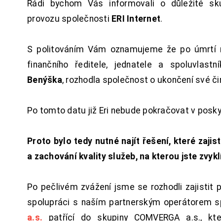
Rádi bychom Vás informovali o důležité sku
provozu společnosti
ERI Internet
.
S politováním Vám oznamujeme že po úmrtí 
finančního ředitele, jednatele a spoluvlast
Benýška
, rozhodla společnost o ukončení své či
Po tomto datu již Eri nebude pokračovat v posk
Proto bylo tedy nutné najít řešení, které zajist
a zachování kvality služeb, na kterou jste zvykl
Po pečlivém zvážení jsme se rozhodli zajistit 
spolupráci s naším partnerským operátorem s
a.s.
patřící do skupiny COMVERGA a.s., kte