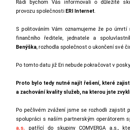
Rádi bychom Vás informovali o důležité sku
provozu společnosti
ERI Internet
.
S politováním Vám oznamujeme že po úmrtí 
finančního ředitele, jednatele a spoluvlast
Benýška
, rozhodla společnost o ukončení své či
Po tomto datu již Eri nebude pokračovat v posk
Proto bylo tedy nutné najít řešení, které zajist
a zachování kvality služeb, na kterou jste zvykl
Po pečlivém zvážení jsme se rozhodli zajistit 
spolupráci s naším partnerským operátorem s
a.s.
patřící do skupiny COMVERGA a.s., kte