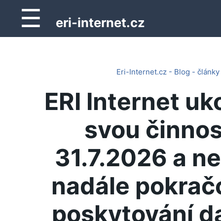
☰
eri-internet.cz
Eri-Internet.cz - Blog - články
ERI Internet uk
svou činnos
31.7.2026 a n
nadále pokrač
poskytování d