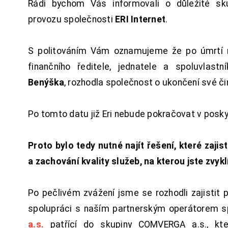
Rádi bychom Vás informovali o důležité sku
provozu společnosti
ERI Internet
.
S politováním Vám oznamujeme že po úmrtí 
finančního ředitele, jednatele a spoluvlast
Benýška
, rozhodla společnost o ukončení své či
Po tomto datu již Eri nebude pokračovat v posk
Proto bylo tedy nutné najít řešení, které zajist
a zachování kvality služeb, na kterou jste zvykl
Po pečlivém zvážení jsme se rozhodli zajistit 
spolupráci s naším partnerským operátorem s
a.s.
patřící do skupiny COMVERGA a.s., kte