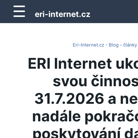
☰
eri-internet.cz
Eri-Internet.cz - Blog - články
ERI Internet uk
svou činnos
31.7.2026 a n
nadále pokrač
poskytování d