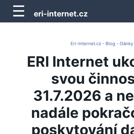
☰
eri-internet.cz
Eri-Internet.cz - Blog - články
ERI Internet uk
svou činnos
31.7.2026 a n
nadále pokrač
poskytování d