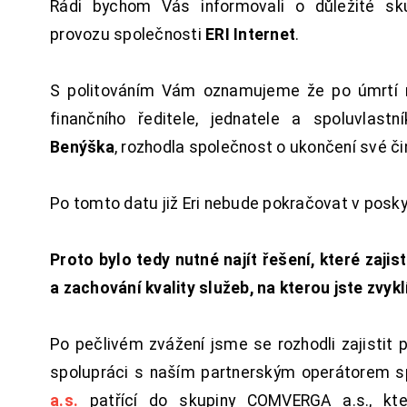
Rádi bychom Vás informovali o důležité sku
provozu společnosti
ERI Internet
.
S politováním Vám oznamujeme že po úmrtí 
finančního ředitele, jednatele a spoluvlast
Benýška
, rozhodla společnost o ukončení své či
Po tomto datu již Eri nebude pokračovat v posk
Proto bylo tedy nutné najít řešení, které zajist
a zachování kvality služeb, na kterou jste zvykl
Po pečlivém zvážení jsme se rozhodli zajistit 
spolupráci s naším partnerským operátorem s
a.s.
patřící do skupiny COMVERGA a.s., kte