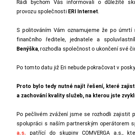
Rádi bychom Vás informovali o důležité sku
provozu společnosti
ERI Internet
.
S politováním Vám oznamujeme že po úmrtí 
finančního ředitele, jednatele a spoluvlast
Benýška
, rozhodla společnost o ukončení své či
Po tomto datu již Eri nebude pokračovat v posk
Proto bylo tedy nutné najít řešení, které zajist
a zachování kvality služeb, na kterou jste zvykl
Po pečlivém zvážení jsme se rozhodli zajistit 
spolupráci s naším partnerským operátorem s
a.s.
patřící do skupiny COMVERGA a.s., kte