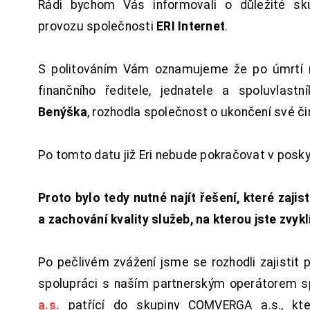
Rádi bychom Vás informovali o důležité sku
provozu společnosti
ERI Internet
.
S politováním Vám oznamujeme že po úmrtí 
finančního ředitele, jednatele a spoluvlast
Benýška
, rozhodla společnost o ukončení své či
Po tomto datu již Eri nebude pokračovat v posk
Proto bylo tedy nutné najít řešení, které zajist
a zachování kvality služeb, na kterou jste zvykl
Po pečlivém zvážení jsme se rozhodli zajistit 
spolupráci s naším partnerským operátorem s
a.s.
patřící do skupiny COMVERGA a.s., kte