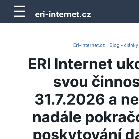
☰
eri-internet.cz
Eri-Internet.cz - Blog - články
ERI Internet uk
svou činnos
31.7.2026 a n
nadále pokrač
poskytování d