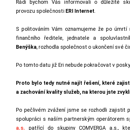
Rádi bychom Vás informovali o důležité sku
provozu společnosti
ERI Internet
.
S politováním Vám oznamujeme že po úmrtí 
finančního ředitele, jednatele a spoluvlast
Benýška
, rozhodla společnost o ukončení své či
Po tomto datu již Eri nebude pokračovat v posk
Proto bylo tedy nutné najít řešení, které zajist
a zachování kvality služeb, na kterou jste zvykl
Po pečlivém zvážení jsme se rozhodli zajistit 
spolupráci s naším partnerským operátorem s
a.s.
patřící do skupiny COMVERGA a.s., kte