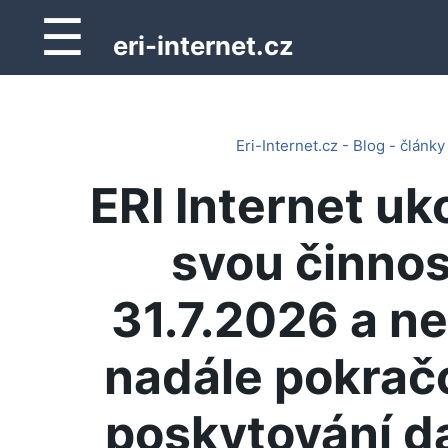
☰
eri-internet.cz
Eri-Internet.cz - Blog - články
ERI Internet uk
svou činnos
31.7.2026 a n
nadále pokrač
poskytování d