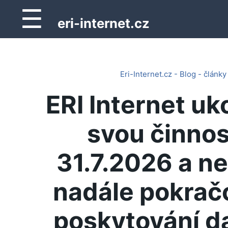
☰
eri-internet.cz
Eri-Internet.cz - Blog - články
ERI Internet uk
svou činnos
31.7.2026 a n
nadále pokrač
poskytování d