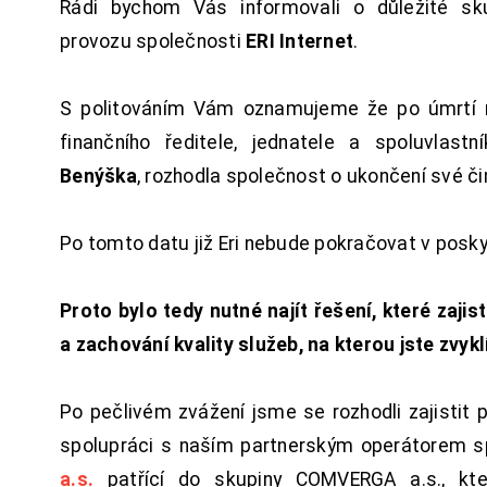
Rádi bychom Vás informovali o důležité sku
provozu společnosti
ERI Internet
.
S politováním Vám oznamujeme že po úmrtí 
finančního ředitele, jednatele a spoluvlast
Benýška
, rozhodla společnost o ukončení své či
Po tomto datu již Eri nebude pokračovat v posk
Proto bylo tedy nutné najít řešení, které zajist
a zachování kvality služeb, na kterou jste zvykl
Po pečlivém zvážení jsme se rozhodli zajistit 
spolupráci s naším partnerským operátorem s
a.s.
patřící do skupiny COMVERGA a.s., kte