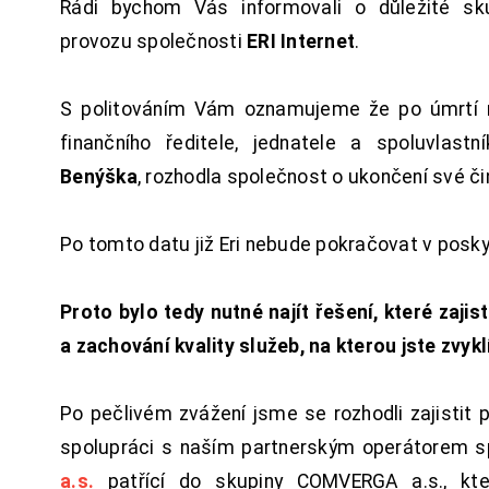
Rádi bychom Vás informovali o důležité sku
provozu společnosti
ERI Internet
.
S politováním Vám oznamujeme že po úmrtí 
finančního ředitele, jednatele a spoluvlast
Benýška
, rozhodla společnost o ukončení své či
Po tomto datu již Eri nebude pokračovat v posk
Proto bylo tedy nutné najít řešení, které zajist
a zachování kvality služeb, na kterou jste zvykl
Po pečlivém zvážení jsme se rozhodli zajistit 
spolupráci s naším partnerským operátorem s
a.s.
patřící do skupiny COMVERGA a.s., kte