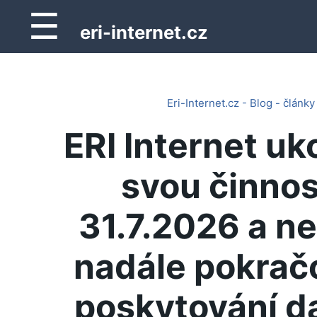
☰
eri-internet.cz
Eri-Internet.cz - Blog - články
ERI Internet uk
svou činnos
31.7.2026 a n
nadále pokrač
poskytování d