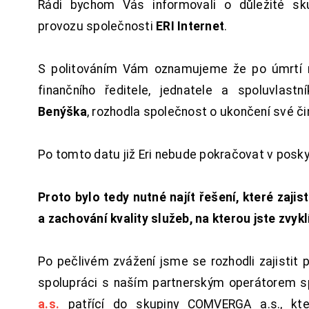
Rádi bychom Vás informovali o důležité sku
provozu společnosti
ERI Internet
.
S politováním Vám oznamujeme že po úmrtí 
finančního ředitele, jednatele a spoluvlast
Benýška
, rozhodla společnost o ukončení své či
Po tomto datu již Eri nebude pokračovat v posk
Proto bylo tedy nutné najít řešení, které zajist
a zachování kvality služeb, na kterou jste zvykl
Po pečlivém zvážení jsme se rozhodli zajistit 
spolupráci s naším partnerským operátorem s
a.s.
patřící do skupiny COMVERGA a.s., kte