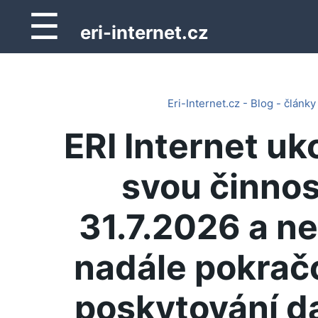
☰
eri-internet.cz
Eri-Internet.cz - Blog - články
ERI Internet uk
svou činnos
31.7.2026 a n
nadále pokrač
poskytování d