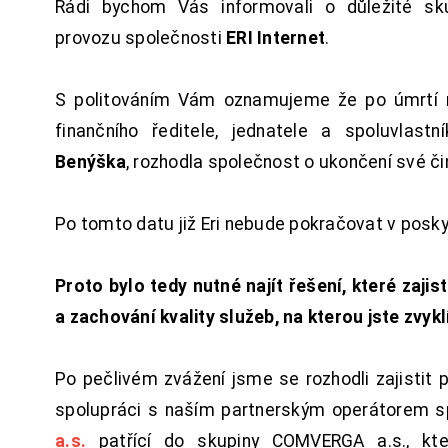
Rádi bychom Vás informovali o důležité sku
provozu společnosti
ERI Internet
.
S politováním Vám oznamujeme že po úmrtí 
finančního ředitele, jednatele a spoluvlast
Benýška
, rozhodla společnost o ukončení své či
Po tomto datu již Eri nebude pokračovat v posk
Proto bylo tedy nutné najít řešení, které zajist
a zachování kvality služeb, na kterou jste zvykl
Po pečlivém zvážení jsme se rozhodli zajistit 
spolupráci s naším partnerským operátorem s
a.s.
patřící do skupiny COMVERGA a.s., kte