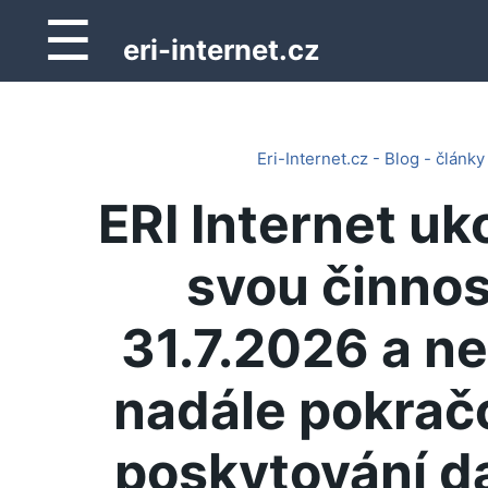
☰
eri-internet.cz
Eri-Internet.cz - Blog - články
ERI Internet uk
svou činnos
31.7.2026 a n
nadále pokrač
poskytování d