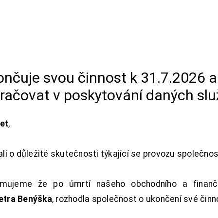
končuje svou činnost k 31.7.2026 
račovat v poskytování daných slu
net
,
i o důležité skutečnosti týkající se provozu společno
ujeme že po úmrtí našeho obchodního a finanční
Petra Benýška
, rozhodla společnost o ukončení své činn