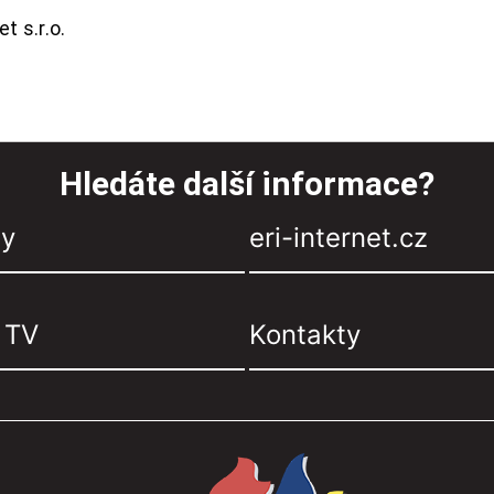
t s.r.o.
Hledáte další informace?
zy
eri-internet.cz
, TV
Kontakty