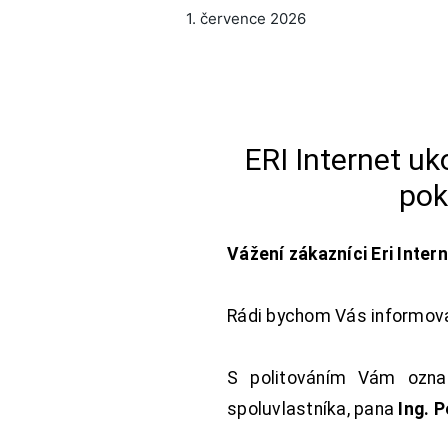
1. července 2026
ERI Internet u
pok
Vážení zákazníci Eri Inter
Rádi bychom Vás informoval
S politováním Vám oznam
spoluvlastníka, pana
Ing. 