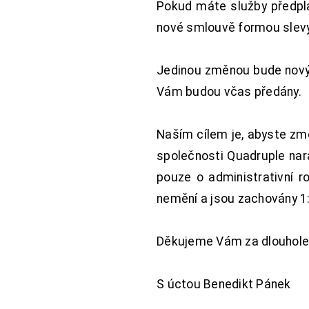
Pokud máte služby předpl
nové smlouvě formou slevy 
Jedinou změnou bude nový 
Vám budou včas předány.
Naším cílem je, abyste změ
společnosti Quadruple nara
pouze o administrativní r
nemění a jsou zachovány 1:
Děkujeme Vám za dlouhole
S úctou Benedikt Pánek