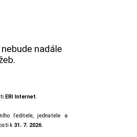
a nebude nadále
žeb.
sti
ERI Internet
.
ho ředitele, jednatele a
osti k
31. 7. 2026
.