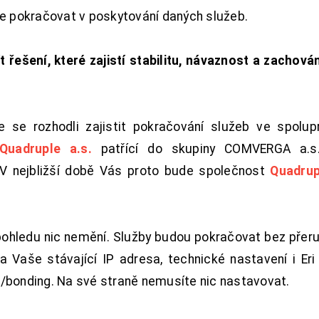
de pokračovat v poskytování daných služeb.
t řešení, které zajistí stabilitu, návaznost a zachován
 se rozhodli zajistit pokračování služeb ve spolu
Quadruple a.s.
patřící do skupiny COMVERGA a.s.,
. V nejbližší době Vás proto bude společnost
Quadrup
pohledu nic nemění. Služby budou pokračovat bez přeru
 Vaše stávající IP adresa, technické nastavení i Eri L
/bonding. Na své straně nemusíte nic nastavovat.