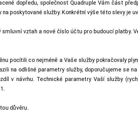
acené dopředu, společnost Quadruple Vám část předpl
na poskytované služby. Konkrétní výše této slevy je u
smluvní vztah a nové číslo účtu pro budoucí platby. 
nu pocítili co nejméně a Vaše služby pokračovaly plyn
zili na odlišné parametry služby, doporučujeme se na
ozdíl v návrhu. Technické parametry Vaší služby (ryc
1.
tou důvěru.