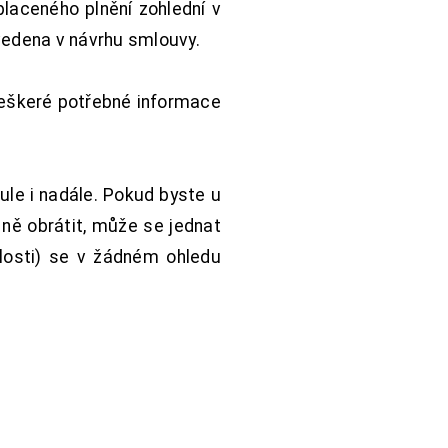
aceného plnění zohlední v
vedena v návrhu smlouvy.
Veškeré potřebné informace
ule i nadále. Pokud byste u
 ně obrátit, může se jednat
hlosti) se v žádném ohledu