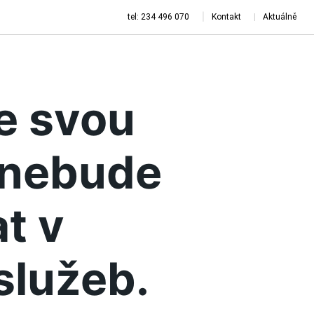
tel: 234 496 070
Kontakt
Aktuálně
je svou
a nebude
t v
služeb.