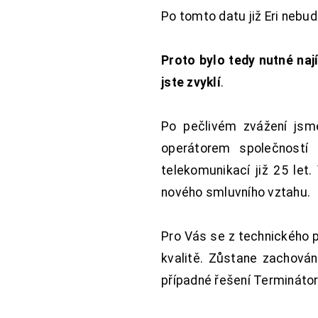
Po tomto datu již Eri nebu
Proto bylo tedy nutné nají
jste zvyklí
.
Po pečlivém zvážení jsme
operátorem společností
telekomunikací již 25 let
nového smluvního vztahu.
Pro Vás se z technického 
kvalitě. Zůstane zachována
případné řešení Terminátor