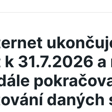
ternet ukonču
 k 31.7.2026 
dále pokračova
ování daných 