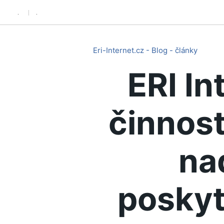
.
.
Eri-Internet.cz - Blog - články
ERI In
činnost
na
poskyt