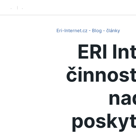
.
.
Eri-Internet.cz - Blog - články
ERI In
činnost
na
poskyt