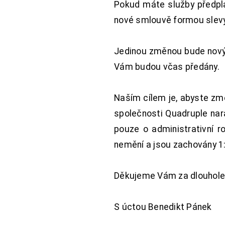
Pokud máte služby předpl
nové smlouvě formou slevy 
Jedinou změnou bude nový 
Vám budou včas předány.
Naším cílem je, abyste změ
společnosti Quadruple nara
pouze o administrativní r
nemění a jsou zachovány 1:
Děkujeme Vám za dlouhole
S úctou Benedikt Pánek