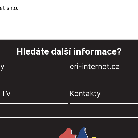
t s.r.o.
Hledáte další informace?
zy
eri-internet.cz
, TV
Kontakty