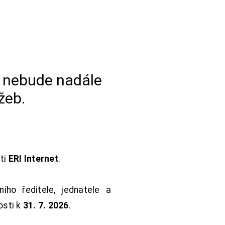
a nebude nadále
žeb.
sti
ERI Internet
.
ho ředitele, jednatele a
osti k
31. 7. 2026
.