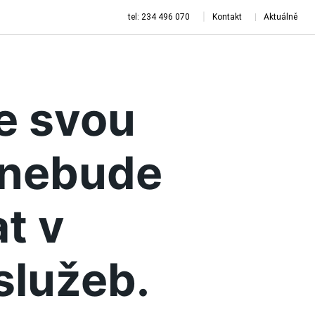
tel: 234 496 070
Kontakt
Aktuálně
je svou
a nebude
t v
služeb.