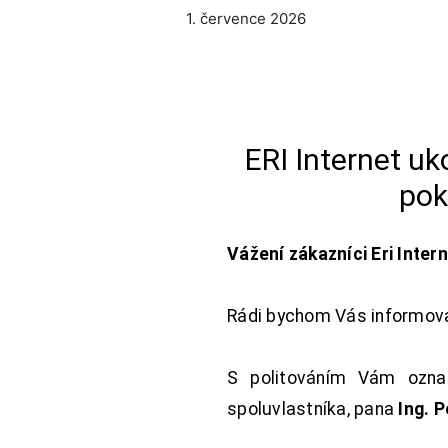
1. července 2026
ERI Internet u
pok
Vážení zákazníci Eri Inter
Rádi bychom Vás informoval
S politováním Vám oznam
spoluvlastníka, pana
Ing. 