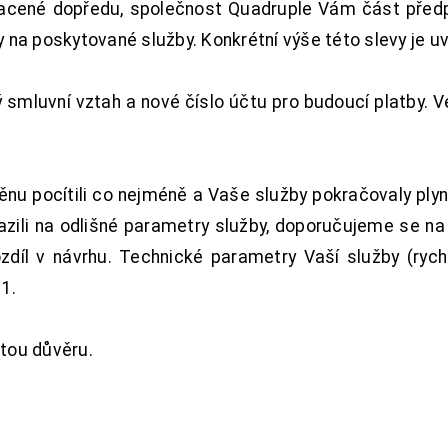
acené dopředu, společnost Quadruple Vám část předpl
na poskytované služby. Konkrétní výše této slevy je u
smluvní vztah a nové číslo účtu pro budoucí platby. 
nu pocítili co nejméně a Vaše služby pokračovaly plyn
zili na odlišné parametry služby, doporučujeme se na
ozdíl v návrhu. Technické parametry Vaší služby (ryc
1.
tou důvěru.