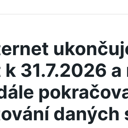
ternet ukonču
 k 31.7.2026 
dále pokračova
ování daných 