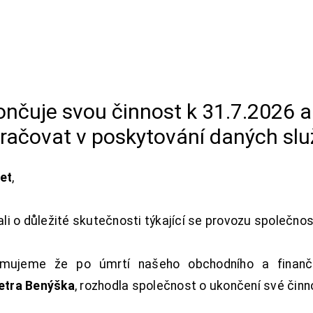
končuje svou činnost k 31.7.2026 
račovat v poskytování daných slu
net
,
i o důležité skutečnosti týkající se provozu společno
ujeme že po úmrtí našeho obchodního a finanční
Petra Benýška
, rozhodla společnost o ukončení své činn