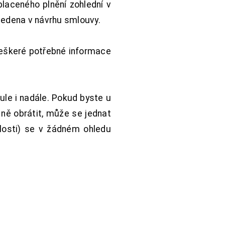
aceného plnění zohlední v
vedena v návrhu smlouvy.
Veškeré potřebné informace
ule i nadále. Pokud byste u
 ně obrátit, může se jednat
hlosti) se v žádném ohledu