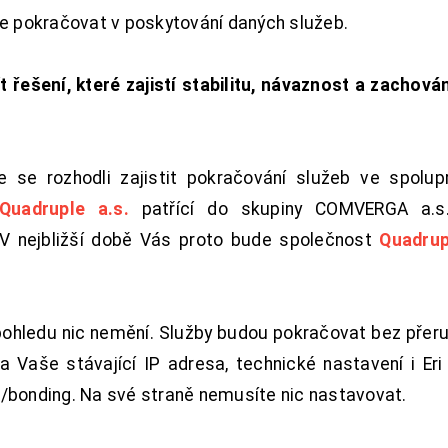
de pokračovat v poskytování daných služeb.
t řešení, které zajistí stabilitu, návaznost a zachován
 se rozhodli zajistit pokračování služeb ve spolu
Quadruple a.s.
patřící do skupiny COMVERGA a.s.,
. V nejbližší době Vás proto bude společnost
Quadrup
pohledu nic nemění. Služby budou pokračovat bez přeru
 Vaše stávající IP adresa, technické nastavení i Eri L
/bonding. Na své straně nemusíte nic nastavovat.