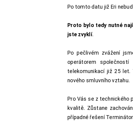
Po tomto datu již Eri nebu
Proto bylo tedy nutné nají
jste zvyklí
.
Po pečlivém zvážení jsme
operátorem společností
telekomunikací již 25 let
nového smluvního vztahu.
Pro Vás se z technického 
kvalitě. Zůstane zachována
případné řešení Terminátor