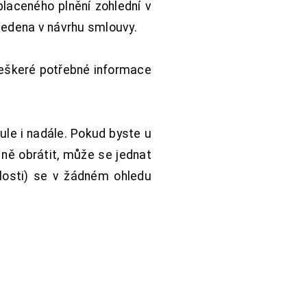
aceného plnění zohlední v
vedena v návrhu smlouvy.
Veškeré potřebné informace
ule i nadále. Pokud byste u
 ně obrátit, může se jednat
hlosti) se v žádném ohledu