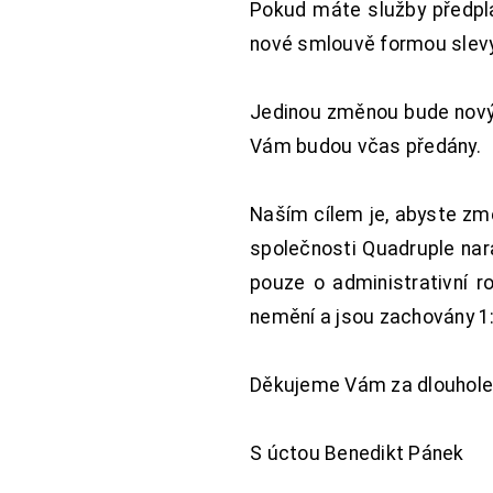
Pokud máte služby předpl
nové smlouvě formou slevy 
Jedinou změnou bude nový 
Vám budou včas předány.
Naším cílem je, abyste změ
společnosti Quadruple nara
pouze o administrativní r
nemění a jsou zachovány 1:
Děkujeme Vám za dlouhole
S úctou Benedikt Pánek