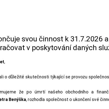
končuje svou činnost k 31.7.2026 
račovat v poskytování daných slu
net
,
i o důležité skutečnosti týkající se provozu společno
ujeme že po úmrtí našeho obchodního a finanční
Petra Benýška
, rozhodla společnost o ukončení své činn