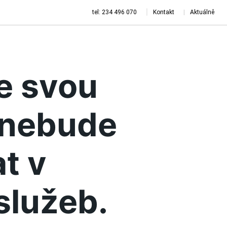
tel: 234 496 070
Kontakt
Aktuálně
je svou
a nebude
t v
služeb.