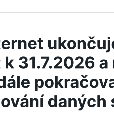
ternet ukonču
 k 31.7.2026 
dále pokračova
ování daných 