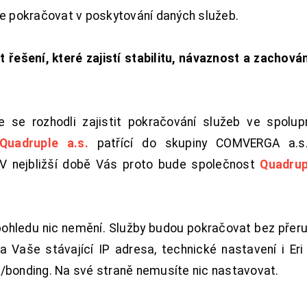
de pokračovat v poskytování daných služeb.
t řešení, které zajistí stabilitu, návaznost a zachován
 se rozhodli zajistit pokračování služeb ve spolu
Quadruple a.s.
patřící do skupiny COMVERGA a.s.,
. V nejbližší době Vás proto bude společnost
Quadrup
pohledu nic nemění. Služby budou pokračovat bez přeru
 Vaše stávající IP adresa, technické nastavení i Eri L
/bonding. Na své straně nemusíte nic nastavovat.