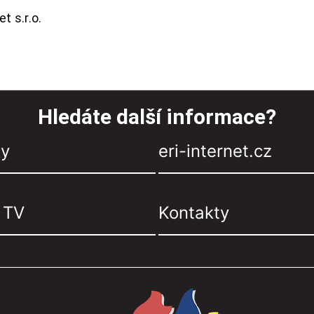
t s.r.o.
Hledáte další informace?
zy
eri-internet.cz
, TV
Kontakty