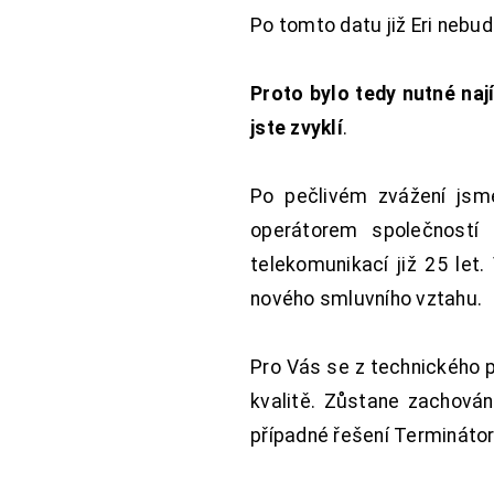
Po tomto datu již Eri nebu
Proto bylo tedy nutné nají
jste zvyklí
.
Po pečlivém zvážení jsme
operátorem společností
telekomunikací již 25 let
nového smluvního vztahu.
Pro Vás se z technického 
kvalitě. Zůstane zachována
případné řešení Terminátor