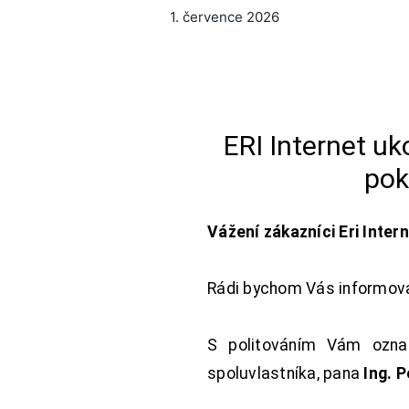
1. července 2026
ERI Internet u
pok
Vážení zákazníci Eri Inter
Rádi bychom Vás informoval
S politováním Vám oznam
spoluvlastníka, pana
Ing. 