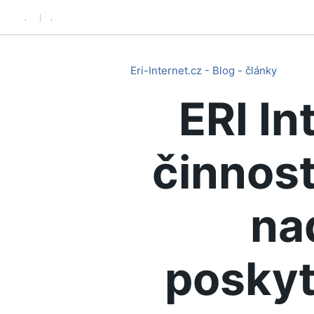
.
.
Eri-Internet.cz - Blog - články
ERI In
činnost
na
poskyt