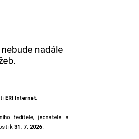
a nebude nadále
žeb.
sti
ERI Internet
.
ho ředitele, jednatele a
osti k
31. 7. 2026
.