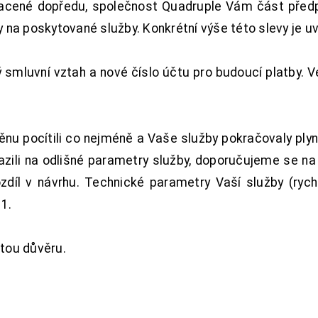
acené dopředu, společnost Quadruple Vám část předpl
na poskytované služby. Konkrétní výše této slevy je u
smluvní vztah a nové číslo účtu pro budoucí platby. 
nu pocítili co nejméně a Vaše služby pokračovaly plyn
zili na odlišné parametry služby, doporučujeme se na
ozdíl v návrhu. Technické parametry Vaší služby (ryc
1.
tou důvěru.