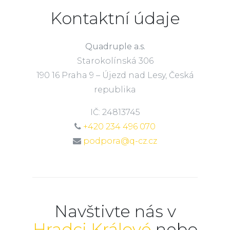
Kontaktní údaje
Quadruple a.s.
Starokolínská 306
190 16 Praha 9 – Újezd nad Lesy, Česká
republika
IČ: 24813745
+420 234 496 070
podpora@q-cz.cz
Navštivte nás v
Hradci Králové
nebo