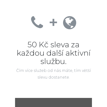
+
50 Kč sleva za
každou další aktivní
službu.
Čím více služeb od nás máte, tím větší
slevu dostanete.