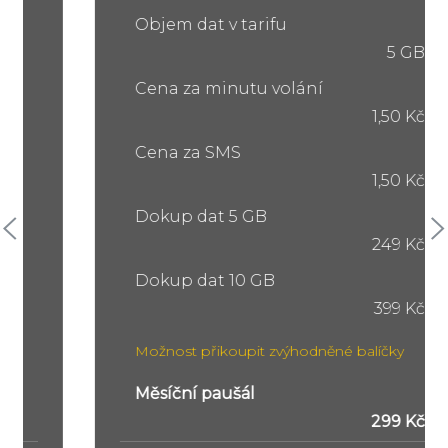
Objem dat v tarifu
5 GB
Cena za minutu volání
1,50 Kč
Cena za SMS
1,50 Kč
Dokup dat 5 GB
249 Kč
Dokup dat 10 GB
399 Kč
Možnost přikoupit zvýhodněné balíčky
Měsíční paušál
299 Kč