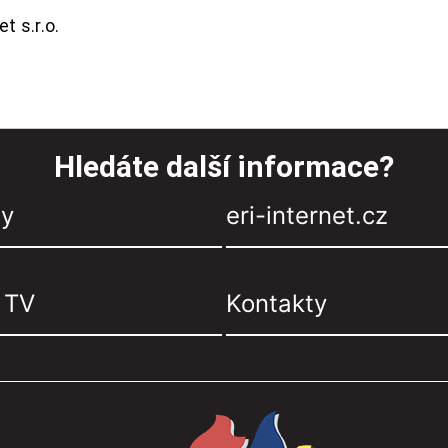
t s.r.o.
Hledáte další informace?
zy
eri-internet.cz
, TV
Kontakty