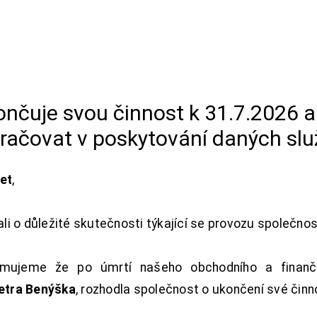
končuje svou činnost k 31.7.2026 
račovat v poskytování daných slu
net
,
i o důležité skutečnosti týkající se provozu společno
ujeme že po úmrtí našeho obchodního a finanční
Petra Benýška
, rozhodla společnost o ukončení své činn