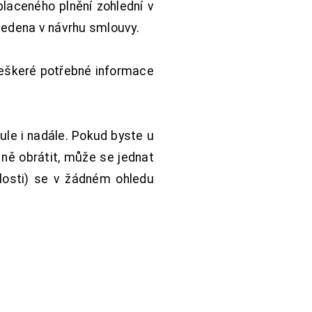
aceného plnění zohlední v
vedena v návrhu smlouvy.
Veškeré potřebné informace
ule i nadále. Pokud byste u
 ně obrátit, může se jednat
hlosti) se v žádném ohledu