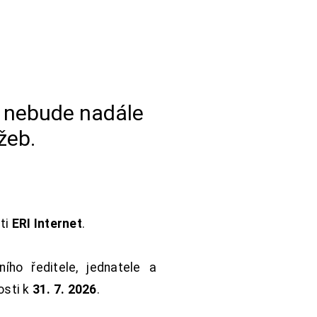
a nebude nadále
žeb.
sti
ERI Internet
.
ho ředitele, jednatele a
osti k
31. 7. 2026
.