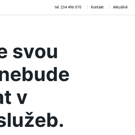
tel: 234 496 070
Kontakt
Aktuálně
je svou
a nebude
t v
služeb.