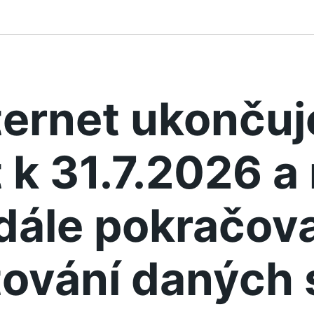
ternet ukonču
 k 31.7.2026 
dále pokračova
ování daných 