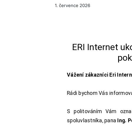
1. července 2026
ERI Internet u
pok
Vážení zákazníci Eri Inter
Rádi bychom Vás informoval
S politováním Vám oznam
spoluvlastníka, pana
Ing. 