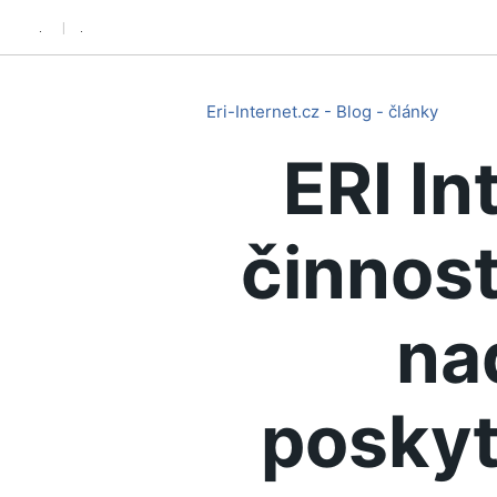
.
.
Eri-Internet.cz - Blog - články
ERI In
činnost
na
poskyt