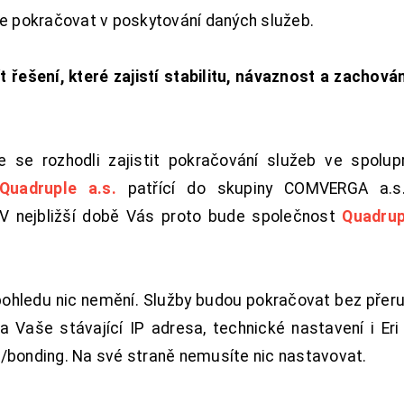
de pokračovat v poskytování daných služeb.
t řešení, které zajistí stabilitu, návaznost a zachován
 se rozhodli zajistit pokračování služeb ve spolu
Quadruple a.s.
patřící do skupiny COMVERGA a.s.,
. V nejbližší době Vás proto bude společnost
Quadrup
pohledu nic nemění. Služby budou pokračovat bez přeru
 Vaše stávající IP adresa, technické nastavení i Eri L
/bonding. Na své straně nemusíte nic nastavovat.