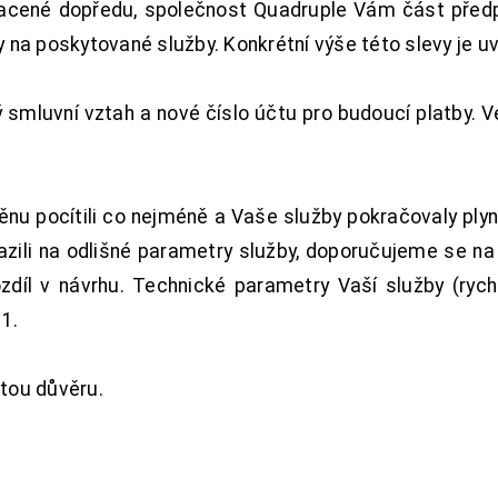
acené dopředu, společnost Quadruple Vám část předpl
na poskytované služby. Konkrétní výše této slevy je u
smluvní vztah a nové číslo účtu pro budoucí platby. 
nu pocítili co nejméně a Vaše služby pokračovaly plyn
zili na odlišné parametry služby, doporučujeme se na
ozdíl v návrhu. Technické parametry Vaší služby (ryc
1.
tou důvěru.