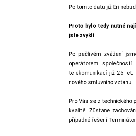
Po tomto datu již Eri nebu
Proto bylo tedy nutné nají
jste zvyklí
.
Po pečlivém zvážení jsme
operátorem společností
telekomunikací již 25 let
nového smluvního vztahu.
Pro Vás se z technického 
kvalitě. Zůstane zachována
případné řešení Terminátor