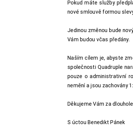
Pokud máte služby předpl
nové smlouvě formou slevy 
Jedinou změnou bude nový 
Vám budou včas předány.
Naším cílem je, abyste změ
společnosti Quadruple nara
pouze o administrativní r
nemění a jsou zachovány 1:
Děkujeme Vám za dlouhole
S úctou Benedikt Pánek