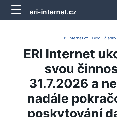
☰
eri-internet.cz
Eri-Internet.cz - Blog - články
ERI Internet uk
svou činnos
31.7.2026 a n
nadále pokrač
poskytování d