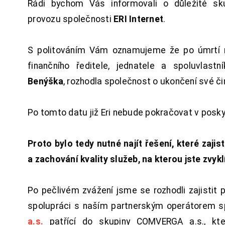
Rádi bychom Vás informovali o důležité sku
provozu společnosti
ERI Internet
.
S politováním Vám oznamujeme že po úmrtí 
finančního ředitele, jednatele a spoluvlast
Benýška
, rozhodla společnost o ukončení své či
Po tomto datu již Eri nebude pokračovat v posk
Proto bylo tedy nutné najít řešení, které zajist
a zachování kvality služeb, na kterou jste zvykl
Po pečlivém zvážení jsme se rozhodli zajistit 
spolupráci s naším partnerským operátorem s
a.s.
patřící do skupiny COMVERGA a.s., kte