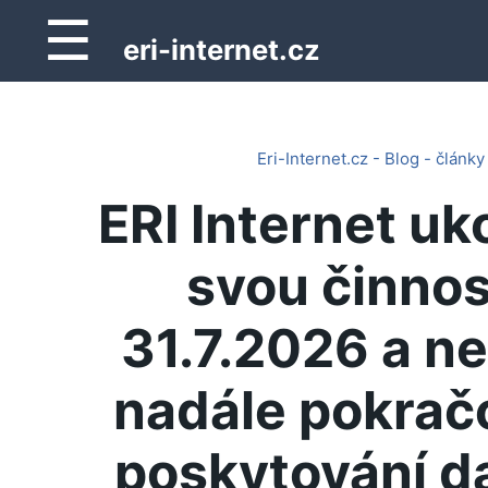
☰
eri-internet.cz
Eri-Internet.cz - Blog - články
ERI Internet uk
svou činnos
31.7.2026 a n
nadále pokrač
poskytování d