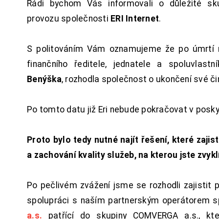
Rádi bychom Vás informovali o důležité sku
provozu společnosti
ERI Internet
.
S politováním Vám oznamujeme že po úmrtí 
finančního ředitele, jednatele a spoluvlast
Benýška
, rozhodla společnost o ukončení své či
Po tomto datu již Eri nebude pokračovat v posk
Proto bylo tedy nutné najít řešení, které zajist
a zachování kvality služeb, na kterou jste zvykl
Po pečlivém zvážení jsme se rozhodli zajistit 
spolupráci s naším partnerským operátorem s
a.s.
patřící do skupiny COMVERGA a.s., kte