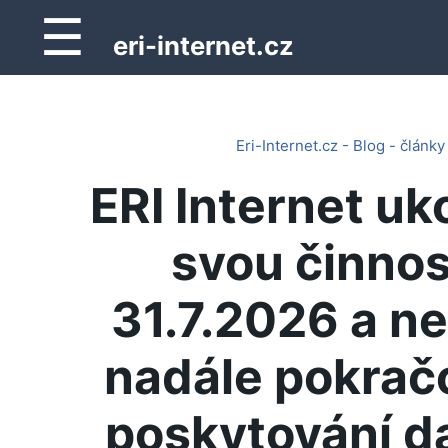
☰
eri-internet.cz
Eri-Internet.cz - Blog - články
ERI Internet uk
svou činnos
31.7.2026 a n
nadále pokrač
poskytování d