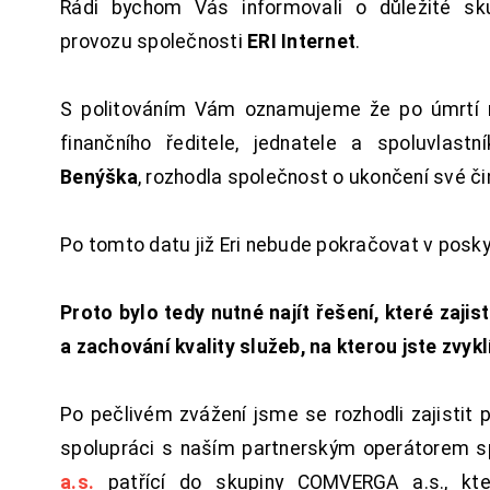
Rádi bychom Vás informovali o důležité sku
provozu společnosti
ERI Internet
.
S politováním Vám oznamujeme že po úmrtí 
finančního ředitele, jednatele a spoluvlast
Benýška
, rozhodla společnost o ukončení své či
Po tomto datu již Eri nebude pokračovat v posk
Proto bylo tedy nutné najít řešení, které zajist
a zachování kvality služeb, na kterou jste zvykl
Po pečlivém zvážení jsme se rozhodli zajistit 
spolupráci s naším partnerským operátorem s
a.s.
patřící do skupiny COMVERGA a.s., kte