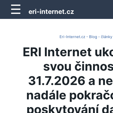
☰
eri-internet.cz
Eri-Internet.cz - Blog - články
ERI Internet uk
svou činnos
31.7.2026 a n
nadále pokrač
poskytování d