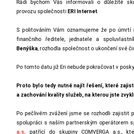
Rádi bychom Vás informovali o důležité sku
provozu společnosti
ERI Internet
.
S politováním Vám oznamujeme že po úmrtí 
finančního ředitele, jednatele a spoluvlast
Benýška
, rozhodla společnost o ukončení své či
Po tomto datu již Eri nebude pokračovat v posk
Proto bylo tedy nutné najít řešení, které zajist
a zachování kvality služeb, na kterou jste zvykl
Po pečlivém zvážení jsme se rozhodli zajistit 
spolupráci s naším partnerským operátorem s
a.s.
patřící do skupiny COMVERGA a.s., kte