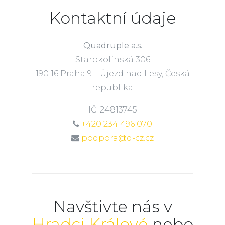
Kontaktní údaje
Quadruple a.s.
Starokolínská 306
190 16 Praha 9 – Újezd nad Lesy, Česká
republika
IČ: 24813745
+420 234 496 070
podpora@q-cz.cz
Navštivte nás v
Hradci Králové
nebo