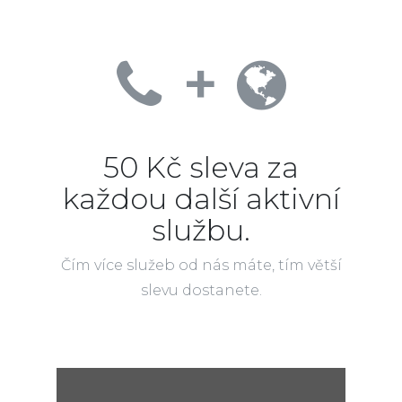
+
50 Kč sleva za
každou další aktivní
službu.
Čím více služeb od nás máte, tím větší
slevu dostanete.