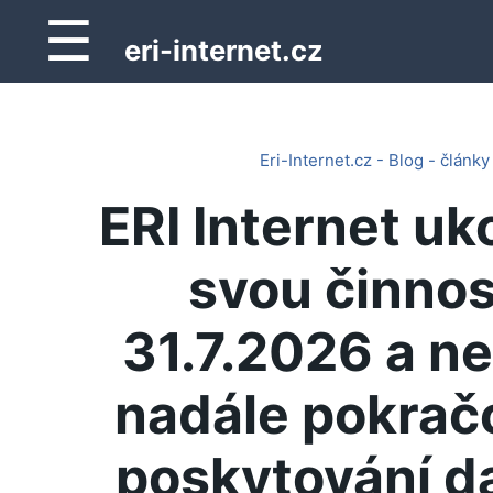
☰
eri-internet.cz
Eri-Internet.cz - Blog - články
ERI Internet uk
svou činnos
31.7.2026 a n
nadále pokrač
poskytování d