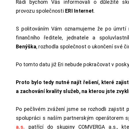
Rádi bychom Vás informovali o důležité sku
provozu společnosti
ERI Internet
.
S politováním Vám oznamujeme že po úmrtí 
finančního ředitele, jednatele a spoluvlast
Benýška
, rozhodla společnost o ukončení své či
Po tomto datu již Eri nebude pokračovat v posk
Proto bylo tedy nutné najít řešení, které zajist
a zachování kvality služeb, na kterou jste zvykl
Po pečlivém zvážení jsme se rozhodli zajistit 
spolupráci s naším partnerským operátorem s
a.s.
patřící do skupiny COMVERGA a.s., kte