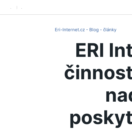
.
.
Eri-Internet.cz - Blog - články
ERI In
činnost
na
poskyt