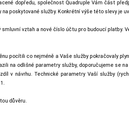
acené dopředu, společnost Quadruple Vám část předpl
na poskytované služby. Konkrétní výše této slevy je u
smluvní vztah a nové číslo účtu pro budoucí platby. 
nu pocítili co nejméně a Vaše služby pokračovaly plyn
zili na odlišné parametry služby, doporučujeme se na
ozdíl v návrhu. Technické parametry Vaší služby (ryc
1.
tou důvěru.