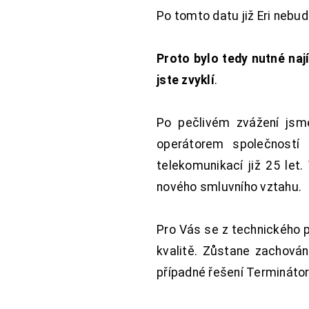
Po tomto datu již Eri nebu
Proto bylo tedy nutné nají
jste zvyklí
.
Po pečlivém zvážení jsme
operátorem společností
telekomunikací již 25 let
nového smluvního vztahu.
Pro Vás se z technického 
kvalitě. Zůstane zachována
případné řešení Terminátor