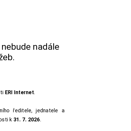
a nebude nadále
žeb.
sti
ERI Internet
.
ho ředitele, jednatele a
osti k
31. 7. 2026
.