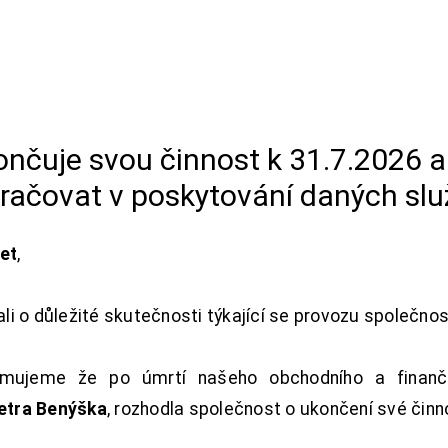
končuje svou činnost k 31.7.2026 
račovat v poskytování daných slu
net
,
i o důležité skutečnosti týkající se provozu společno
ujeme že po úmrtí našeho obchodního a finanční
Petra Benýška
, rozhodla společnost o ukončení své činn