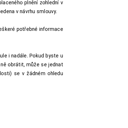
aceného plnění zohlední v
vedena v návrhu smlouvy.
Veškeré potřebné informace
ule i nadále. Pokud byste u
 ně obrátit, může se jednat
hlosti) se v žádném ohledu