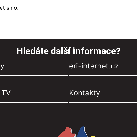
t s.r.o.
Hledáte další informace?
zy
eri-internet.cz
, TV
Kontakty