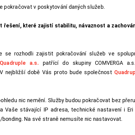
de pokračovat v poskytování daných služeb.
t řešení, které zajistí stabilitu, návaznost a zachován
 se rozhodli zajistit pokračování služeb ve spolu
Quadruple a.s.
patřící do skupiny COMVERGA a.s.,
. V nejbližší době Vás proto bude společnost
Quadrup
pohledu nic nemění. Služby budou pokračovat bez přeru
 Vaše stávající IP adresa, technické nastavení i Eri L
/bonding. Na své straně nemusíte nic nastavovat.