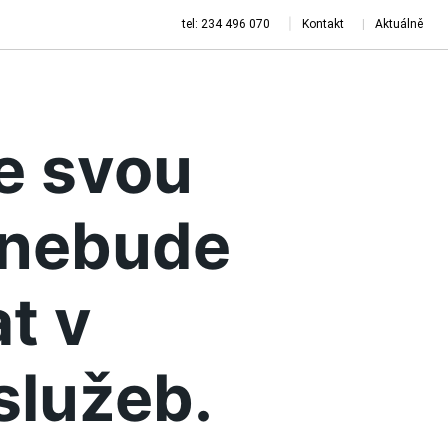
tel: 234 496 070
Kontakt
Aktuálně
je svou
a nebude
t v
služeb.