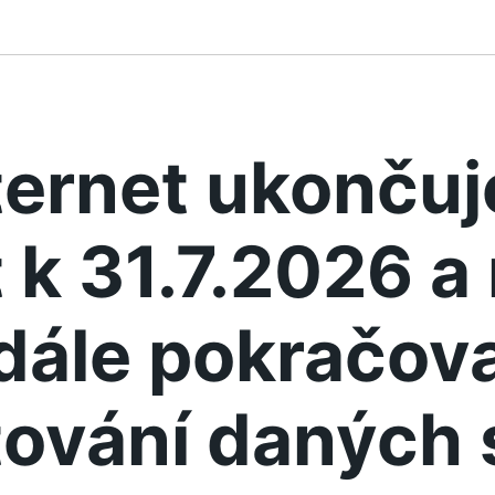
ternet ukonču
 k 31.7.2026 
dále pokračova
ování daných 