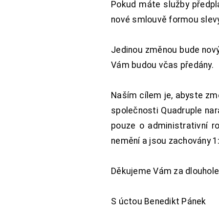
Pokud máte služby předpl
nové smlouvě formou slevy 
Jedinou změnou bude nový 
Vám budou včas předány.
Naším cílem je, abyste změ
společnosti Quadruple nara
pouze o administrativní r
nemění a jsou zachovány 1:
Děkujeme Vám za dlouhole
S úctou Benedikt Pánek