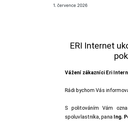
1. července 2026
ERI Internet u
pok
Vážení zákazníci Eri Inter
Rádi bychom Vás informoval
S politováním Vám oznam
spoluvlastníka, pana
Ing. 