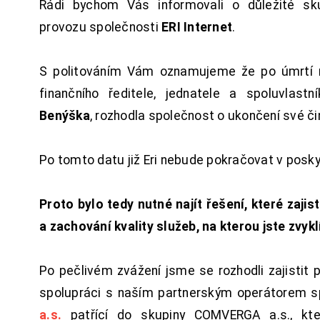
Rádi bychom Vás informovali o důležité sku
provozu společnosti
ERI Internet
.
S politováním Vám oznamujeme že po úmrtí 
finančního ředitele, jednatele a spoluvlast
Benýška
, rozhodla společnost o ukončení své či
Po tomto datu již Eri nebude pokračovat v posk
Proto bylo tedy nutné najít řešení, které zajist
a zachování kvality služeb, na kterou jste zvykl
Po pečlivém zvážení jsme se rozhodli zajistit 
spolupráci s naším partnerským operátorem s
a.s.
patřící do skupiny COMVERGA a.s., kte