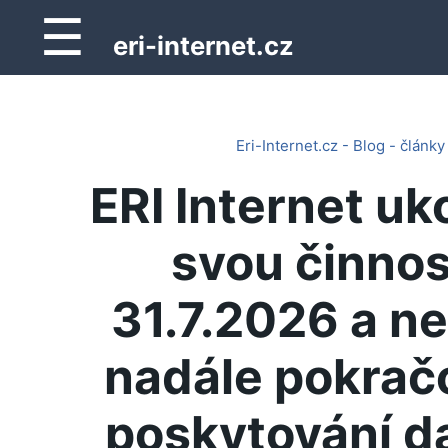
☰
eri-internet.cz
Eri-Internet.cz - Blog - články
ERI Internet uk
svou činnos
31.7.2026 a n
nadále pokrač
poskytování d