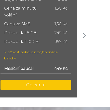
Cena za minutu
1,50 Kč
Cena z
volání
volání
Cena za SMS
1,50 Kč
Cena z
Dokup dat 5 GB
249 Kč
Dokup 
Dokup dat 10 GB
399 Kč
Dokup 
Možnost přikoupit zvýhodněné
Možnost
balíčky
balíčky
Měsíční paušál
749 Kč
Měsíční
Objednat