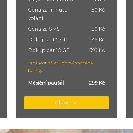
Cena za minutu
1,50 Kč
volání
Cena za SMS
1,50 Kč
Dokup dat 5 GB
249 Kč
Dokup dat 10 GB
399 Kč
Možnost přikoupit zvýhodněné
balíčky
Měsíční paušál
449 Kč
Objednat