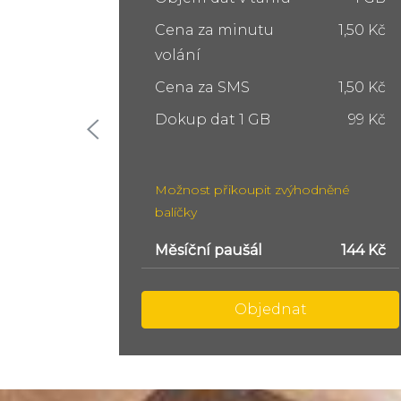
1,50 Kč
Cena za minutu
1,50 Kč
volání
1,50 Kč
Cena za SMS
1,50 Kč
99 Kč
Dokup dat 5 GB
249 Kč
Dokup dat 10 GB
399 Kč
ěné
Možnost přikoupit zvýhodněné
balíčky
144 Kč
Měsíční paušál
299 Kč
Objednat