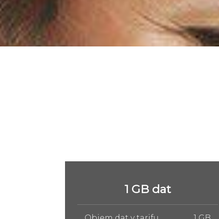
5 GB dat
1 GB
Objem dat v tarifu
5 GB