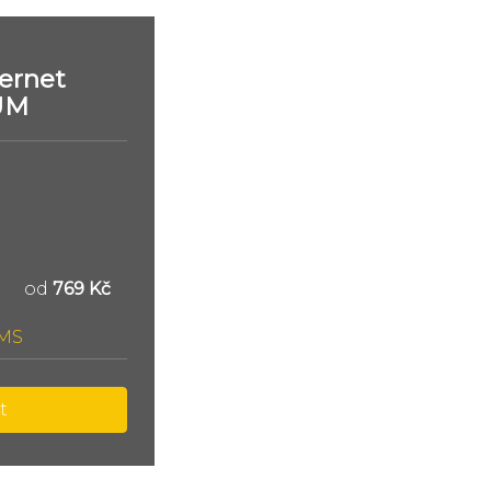
ernet
UM
od
769 Kč
SMS
t