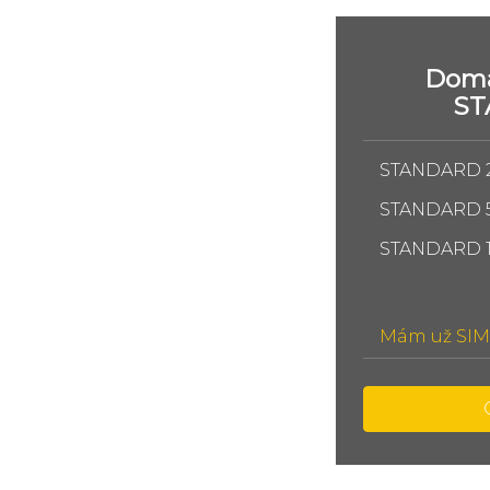
Domá
S
STANDARD 
STANDARD 
STANDARD 
Mám už SIM