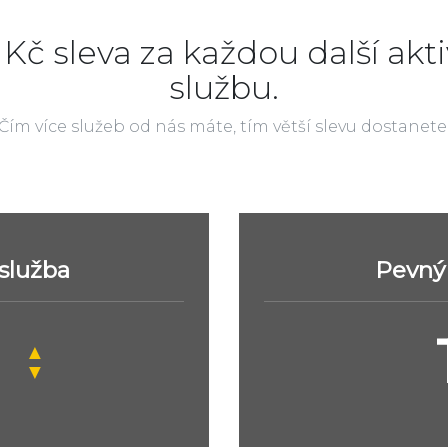
 Kč sleva za každou další akti
službu.
Čím více služeb od nás máte, tím větší slevu dostanete
 služba
Pevný 
▲
▼