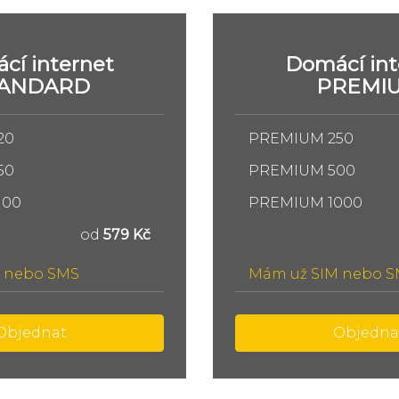
cí internet
Domácí int
TANDARD
PREMI
20
PREMIUM 250
50
PREMIUM 500
100
PREMIUM 1000
od
579 Kč
 nebo SMS
Mám už SIM nebo 
Objednat
Objedna