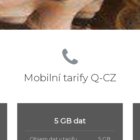
Mobilní tarify Q-CZ
10 GB dat
Objem dat v tarifu
10 GB